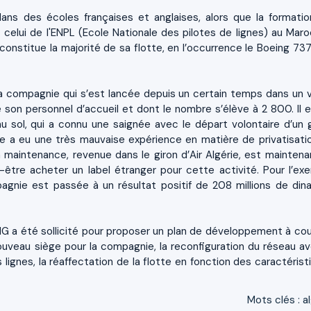
 dans des écoles françaises et anglaises, alors que la formatio
 celui de l'ENPL (Ecole Nationale des pilotes de lignes) au Maroc
onstitue la majorité de sa flotte, en l’occurrence le Boeing 737, 
 la compagnie qui s’est lancée depuis un certain temps dans un 
on personnel d’accueil et dont le nombre s’élève à 2 800. Il e
u sol, qui a connu une saignée avec le départ volontaire d’un 
ie a eu une très mauvaise expérience en matière de privatisati
 La maintenance, revenue dans le giron d’Air Algérie, est maintena
-être acheter un label étranger pour cette activité. Pour l’exe
agnie est passée à un résultat positif de 208 millions de dina
MG a été sollicité pour proposer un plan de développement à cou
ouveau siège pour la compagnie, la reconfiguration du réseau av
ignes, la réaffectation de la flotte en fonction des caractérist
Mots clés
:
a