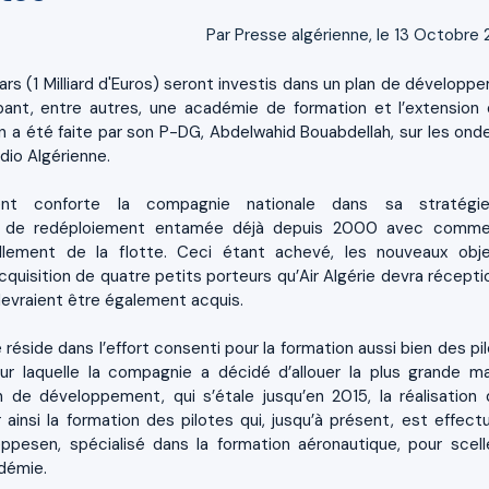
Par Presse algérienne, le 13 Octobre
nars (1 Milliard d'Euros) seront investis dans un plan de développ
obant, entre autres, une académie de formation et l’extension 
en a été faite par son P-DG, Abdelwahid Bouabdellah, sur les ond
adio Algérienne.
ent conforte la compagnie nationale dans sa stratégi
et de redéploiement entamée déjà depuis 2000 avec comm
llement de la flotte. Ceci étant achevé, les nouveaux obje
’acquisition de quatre petits porteurs qu’Air Algérie devra récept
devraient être également acquis.
réside dans l’effort consenti pour la formation aussi bien des pil
r laquelle la compagnie a décidé d’allouer la plus grande m
n de développement, qui s’étale jusqu’en 2015, la réalisation 
insi la formation des pilotes qui, jusqu’à présent, est effect
Jeppesen, spécialisé dans la formation aéronautique, pour scell
adémie.