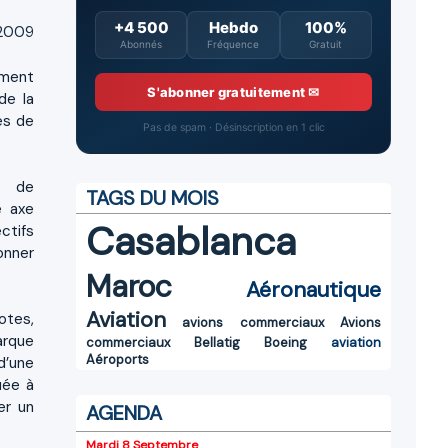
+4 500
Hebdo
100%
 2009
Abonnés
Fréquence
Gratuit
ement
S'abonner gratuitement ✉
de la
es de
Pas de spam · Désinscription en 1 clic
e de
TAGS DU MOIS
e axe
Casablanca
ctifs
ionner
Maroc
Aéronautique
Aviation
otes,
avions commerciaux
Avions
arque
commerciaux
Bellatig
Boeing
aviation
Aéroports
d’une
uée à
er un
AGENDA
Mardi 8 Septembre