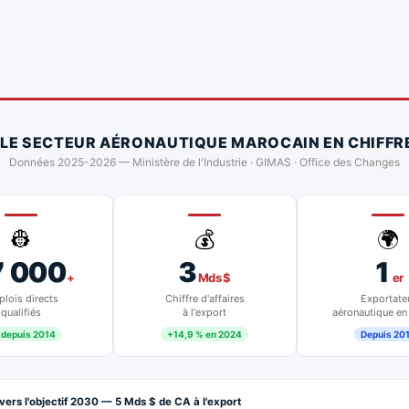
 LE SECTEUR AÉRONAUTIQUE MAROCAIN EN CHIFFR
Données 2025-2026 — Ministère de l'Industrie · GIMAS · Office des Changes
👷
💰
🌍
7 000
3
1
+
Mds $
er
lois directs
Chiffre d'affaires
Exportate
qualifiés
à l'export
aéronautique en
 depuis 2014
+14,9 % en 2024
Depuis 20
vers l'objectif 2030 — 5 Mds $ de CA à l'export