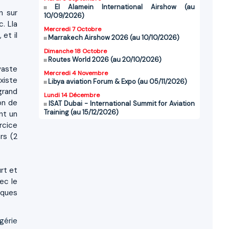
El Alamein International Airshow (au
n sur
10/09/2026)
. Lla
Mercredi 7 Octobre
et il
Marrakech Airshow 2026 (au 10/10/2026)
Dimanche 18 Octobre
Routes World 2026 (au 20/10/2026)
vaste
Mercredi 4 Novembre
xiste
Libya aviation Forum & Expo (au 05/11/2026)
grand
Lundi 14 Décembre
on de
ISAT Dubai - International Summit for Aviation
Training (au 15/12/2026)
nt un
rcice
rs (2
rt et
ec le
iques
lgérie