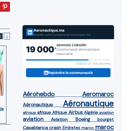
Aeronautique.ma
linkedin.com/company/aeronautique-ma
<
>
abonnés LinkedIn
19 000
+
Communauté aéronautique
marocaine
Objectif 25 000 abonnés
Rejoindre la communauté
Aérohebdo
Aeromaroc
Aéronautique
Aéronautique
de
Airbus
afrique
Afrique
Algérie
afrique
aviation
aviation
Aviation
Boeing
bourget
maroc
Casablanca
crash
Emirates
maroc