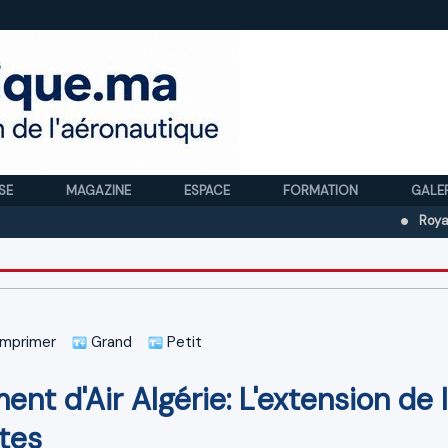
SE
MAGAZINE
ESPACE
FORMATION
GALE
Royal Air Mar
mprimer
Grand
Petit
t d'Air Algérie: L'extension de 
otes