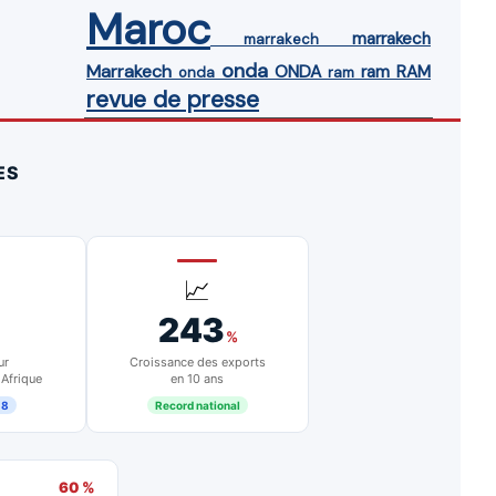
Maroc
marrakech
marrakech
onda
Marrakech
ONDA
ram
RAM
onda
ram
revue de presse
ES
📈
243
%
ur
Croissance des exports
 Afrique
en 10 ans
18
Record national
60 %