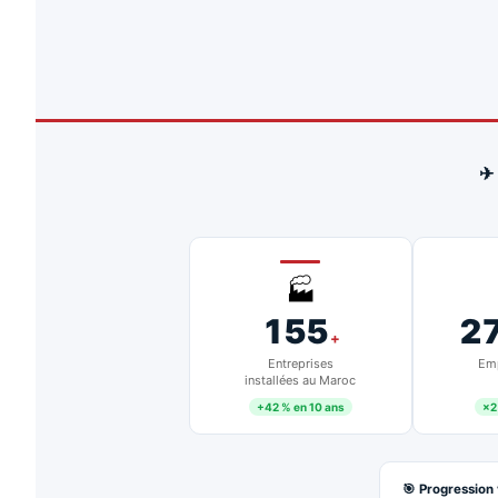
✈
🏭
155
2
+
Entreprises
Emp
installées au Maroc
+42 % en 10 ans
×2
🎯 Progression 