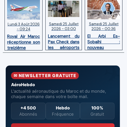
Samedi 25 Juillet
Samedi 25 Juillet
Lundi 3 Août 2026
2026 - 03:00
2026 - 00:36
- 09:24
Lancement du
El Arbi Es-
Royal Air Maroc
Pax Check dans
Sobaihi :
réceptionne son
les aéroports
nouveau
treizième
du Maroc
directeur à la
Boeing 787
tête de
Dreamliner
l’Aéroport
Mohammed V
✉ NEWSLETTER GRATUITE
de Casablanca
AéroHebdo
L'actualité aéronautique du Maroc et du monde,
chaque semaine dans votre boîte mail.
+4 500
Hebdo
100%
Abonnés
Fréquence
Gratuit