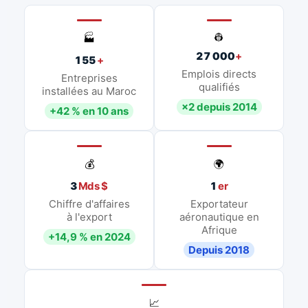
👷
🏭
27 000
+
155
+
Emplois directs
Entreprises
qualifiés
installées au Maroc
×2 depuis 2014
+42 % en 10 ans
💰
🌍
3
Mds $
1
er
Chiffre d'affaires
Exportateur
à l'export
aéronautique en
Afrique
+14,9 % en 2024
Depuis 2018
📈