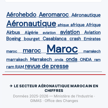
Aérohebdo
Aeromaroc
Aéronautique
Aéronautique
Afrique
afrique
afrique
aviation
Airbus
Aviation
Algérie
aviation
Boeing
Casablanca
crash
bourget
Emirates
Maroc
maroc
maroc
marrakech
onda
Marrakech
ONDA
marrakech
onda
ram
revue de presse
ram
RAM
✈ LE SECTEUR AÉRONAUTIQUE MAROCAIN EN
CHIFFRES
Données 2025-2026 — Ministère de l'Industrie ·
GIMAS · Office des Changes