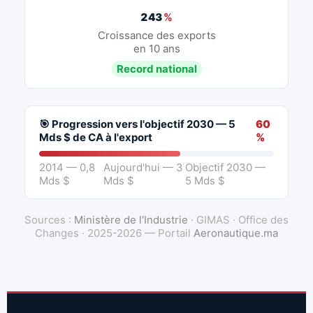
243
%
Croissance des exports
en 10 ans
Record national
🎯 Progression vers l'objectif 2030 — 5
60
Mds $ de CA à l'export
%
2014 — 0,8
Aujourd'hui — 3
Objectif 2030 —
Mds $
Mds $
5 Mds $
Sources :
Ministère de l'Industrie
· GIMAS · Office des
Changes · 2025-2026 — Portail
Aeronautique.ma