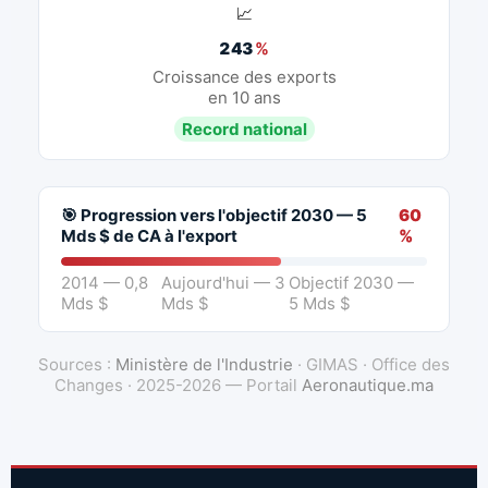
📈
243
%
Croissance des exports
en 10 ans
Record national
🎯 Progression vers l'objectif 2030 — 5
60
Mds $ de CA à l'export
%
2014 — 0,8
Aujourd'hui — 3
Objectif 2030 —
Mds $
Mds $
5 Mds $
Sources :
Ministère de l'Industrie
· GIMAS · Office des
Changes · 2025-2026 — Portail
Aeronautique.ma