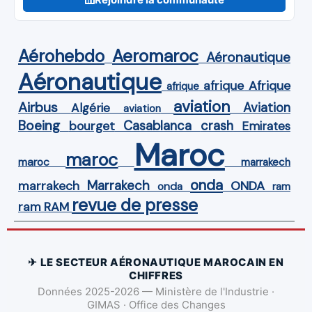
Aérohebdo
Aeromaroc
Aéronautique
Aéronautique
Afrique
afrique
afrique
aviation
Airbus
Aviation
Algérie
aviation
Boeing
Casablanca
crash
bourget
Emirates
Maroc
maroc
maroc
marrakech
onda
Marrakech
ONDA
marrakech
onda
ram
revue de presse
ram
RAM
✈ LE SECTEUR AÉRONAUTIQUE MAROCAIN EN
CHIFFRES
Données 2025-2026 — Ministère de l'Industrie ·
GIMAS · Office des Changes