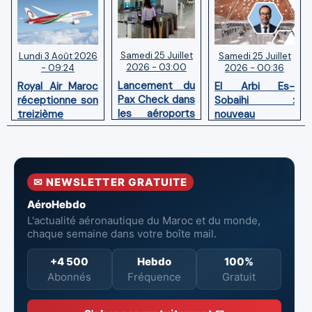
Samedi 25 Juillet
Samedi 25 Juillet
Lundi 3 Août 2026
2026 - 03:00
2026 - 00:36
- 09:24
Lancement du
El Arbi Es-
Royal Air Maroc
Pax Check dans
Sobaihi :
réceptionne son
les aéroports
nouveau
treizième
du Maroc
directeur à la
Boeing 787
tête de
Dreamliner
l’Aéroport
Mohammed V
✉ NEWSLETTER GRATUITE
de Casablanca
AéroHebdo
L'actualité aéronautique du Maroc et du monde,
chaque semaine dans votre boîte mail.
+4 500
Hebdo
100%
Abonnés
Fréquence
Gratuit