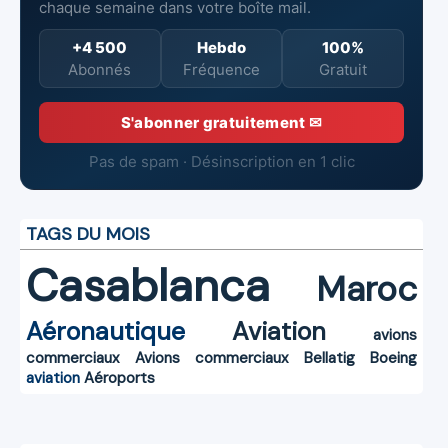
chaque semaine dans votre boîte mail.
+4 500
Hebdo
100%
Abonnés
Fréquence
Gratuit
S'abonner gratuitement ✉
Pas de spam · Désinscription en 1 clic
TAGS DU MOIS
Casablanca
Maroc
Aéronautique
Aviation
avions
commerciaux
Avions commerciaux
Bellatig
Boeing
aviation
Aéroports