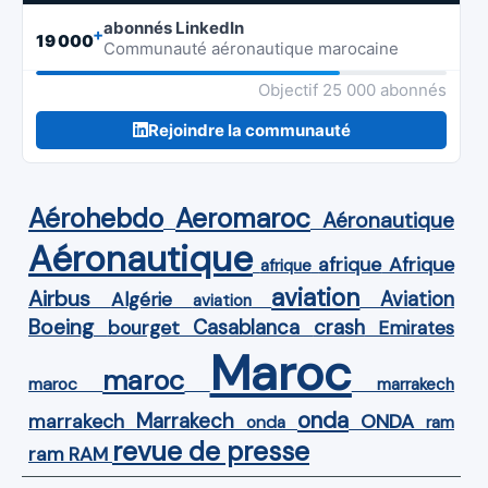
abonnés LinkedIn
+
19 000
Communauté aéronautique marocaine
Objectif 25 000 abonnés
Rejoindre la communauté
Aérohebdo
Aeromaroc
Aéronautique
Aéronautique
Afrique
afrique
afrique
aviation
Airbus
Aviation
Algérie
aviation
Boeing
Casablanca
crash
bourget
Emirates
Maroc
maroc
maroc
marrakech
onda
Marrakech
ONDA
marrakech
onda
ram
revue de presse
ram
RAM