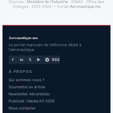
Sources :
Ministère de l'Industrie
· GIMAS · Office des
Changes · 2025-2026 — Portail
Aeronautique.ma
Aeronautique.ma
Le portail marocain de référence dédié à
l'aéronautique.
f
in
𝕏
▶
RSS
À PROPOS
Qui sommes-nous ?
Soumettre un article
Newsletter AéroHebdo
Publicité / Media Kit 2026
Nous contacter