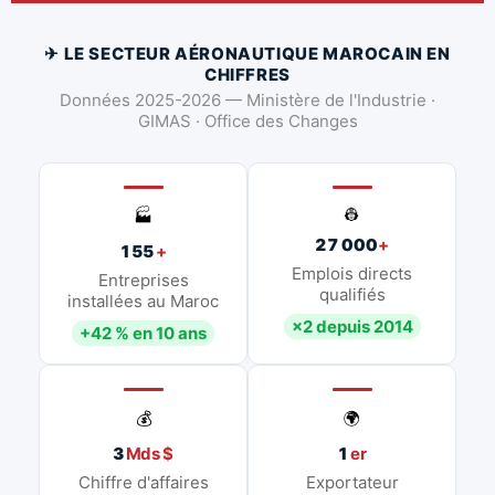
✈ LE SECTEUR AÉRONAUTIQUE MAROCAIN EN
CHIFFRES
Données 2025-2026 — Ministère de l'Industrie ·
GIMAS · Office des Changes
👷
🏭
27 000
+
155
+
Emplois directs
Entreprises
qualifiés
installées au Maroc
×2 depuis 2014
+42 % en 10 ans
💰
🌍
3
Mds $
1
er
Chiffre d'affaires
Exportateur