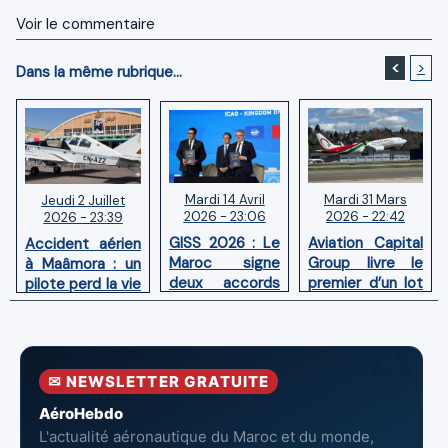
Voir le commentaire
<
>
Dans la même rubrique...
Mardi 14 Avril
Mardi 31 Mars
Jeudi 2 Juillet
2026 - 23:06
2026 - 22:42
2026 - 23:39
GISS 2026 : Le
Aviation Capital
Accident aérien
Maroc signe
Group livre le
à Maâmora : un
deux accords
premier d’un lot
pilote perd la vie
avec l'OACI
de six Boeing
en combat
pour renforcer
737‑8 MAX
contre un
la surveillance
neufs à Royal Air
incendie
et la sécurité
Maroc
✉ NEWSLETTER GRATUITE
aériennes.
AéroHebdo
L'actualité aéronautique du Maroc et du monde,