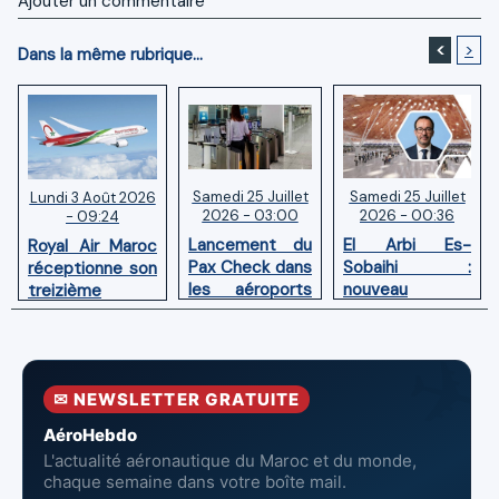
Ajouter un commentaire
<
>
Dans la même rubrique...
Samedi 25 Juillet
Samedi 25 Juillet
Lundi 3 Août 2026
2026 - 03:00
2026 - 00:36
- 09:24
Lancement du
El Arbi Es-
Royal Air Maroc
Pax Check dans
Sobaihi :
réceptionne son
les aéroports
nouveau
treizième
du Maroc
directeur à la
Boeing 787
tête de
Dreamliner
l’Aéroport
Mohammed V
✉ NEWSLETTER GRATUITE
de Casablanca
AéroHebdo
L'actualité aéronautique du Maroc et du monde,
chaque semaine dans votre boîte mail.