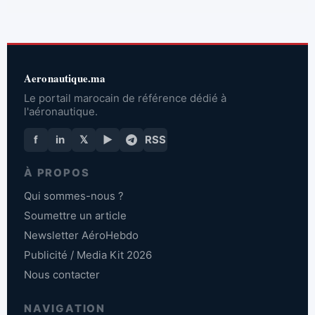
Aeronautique.ma
Le portail marocain de référence dédié à
l'aéronautique.
f
in
𝕏
▶
RSS
À PROPOS
Qui sommes-nous ?
Soumettre un article
Newsletter AéroHebdo
Publicité / Media Kit 2026
Nous contacter
NAVIGATION