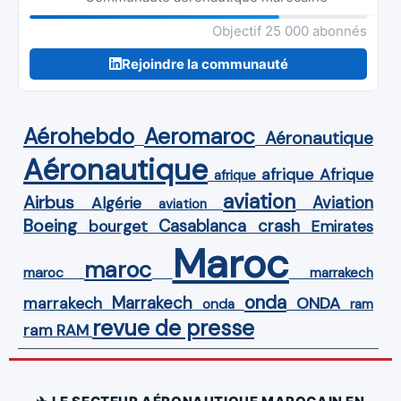
Objectif 25 000 abonnés
Rejoindre la communauté
Aérohebdo
Aeromaroc
Aéronautique
Aéronautique
Afrique
afrique
afrique
aviation
Airbus
Aviation
Algérie
aviation
Boeing
Casablanca
crash
bourget
Emirates
Maroc
maroc
maroc
marrakech
onda
Marrakech
ONDA
marrakech
onda
ram
revue de presse
ram
RAM