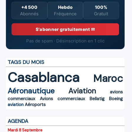
+4 500
Hebdo
100%
Abonnés
Fréquence
Gratuit
S'abonner gratuitement ✉
Pas de spam · Désinscription en 1 clic
TAGS DU MOIS
Casablanca
Maroc
Aéronautique
Aviation
avions
commerciaux
Avions commerciaux
Bellatig
Boeing
aviation
Aéroports
AGENDA
Mardi 8 Septembre