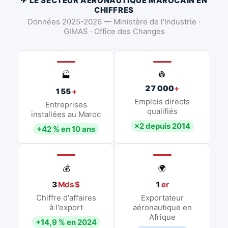
✈ LE SECTEUR AÉRONAUTIQUE MAROCAIN EN
CHIFFRES
Données 2025-2026 — Ministère de l'Industrie ·
GIMAS · Office des Changes
👷
🏭
27 000
+
155
+
Emplois directs
Entreprises
qualifiés
installées au Maroc
×2 depuis 2014
+42 % en 10 ans
💰
🌍
3
Mds $
1
er
Chiffre d'affaires
Exportateur
à l'export
aéronautique en
Afrique
+14,9 % en 2024