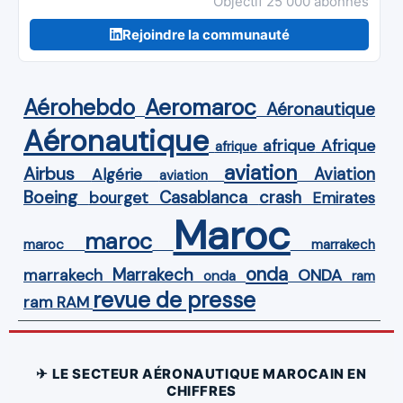
Objectif 25 000 abonnés
Rejoindre la communauté
Aérohebdo
Aeromaroc
Aéronautique
Aéronautique
Afrique
afrique
afrique
aviation
Airbus
Aviation
Algérie
aviation
Boeing
Casablanca
crash
bourget
Emirates
Maroc
maroc
maroc
marrakech
onda
Marrakech
ONDA
marrakech
onda
ram
revue de presse
ram
RAM
✈ LE SECTEUR AÉRONAUTIQUE MAROCAIN EN
CHIFFRES