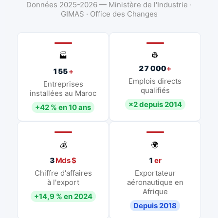
Données 2025-2026 — Ministère de l'Industrie ·
GIMAS · Office des Changes
👷
🏭
27 000
+
155
+
Emplois directs
Entreprises
qualifiés
installées au Maroc
×2 depuis 2014
+42 % en 10 ans
💰
🌍
3
Mds $
1
er
Chiffre d'affaires
Exportateur
à l'export
aéronautique en
Afrique
+14,9 % en 2024
Depuis 2018