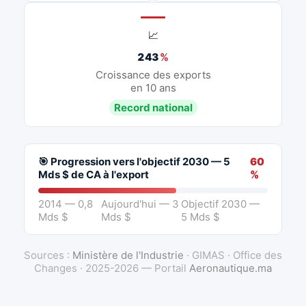
📈
243
%
Croissance des exports
en 10 ans
Record national
🎯 Progression vers l'objectif 2030 — 5
60
Mds $ de CA à l'export
%
2014 — 0,8
Aujourd'hui — 3
Objectif 2030 —
Mds $
Mds $
5 Mds $
Sources :
Ministère de l'Industrie
· GIMAS · Office des
Changes · 2025-2026 — Portail
Aeronautique.ma