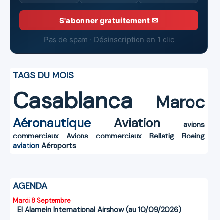
S'abonner gratuitement ✉
Pas de spam · Désinscription en 1 clic
TAGS DU MOIS
Casablanca
Maroc
Aéronautique
Aviation
avions
commerciaux
Avions commerciaux
Bellatig
Boeing
aviation
Aéroports
AGENDA
Mardi 8 Septembre
El Alamein International Airshow (au 10/09/2026)