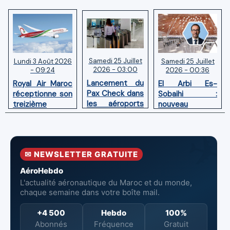
Samedi 25 Juillet
Samedi 25 Juillet
Lundi 3 Août 2026
2026 - 03:00
2026 - 00:36
- 09:24
Lancement du
El Arbi Es-
Royal Air Maroc
Pax Check dans
Sobaihi :
réceptionne son
les aéroports
nouveau
treizième
du Maroc
directeur à la
Boeing 787
tête de
Dreamliner
l’Aéroport
Mohammed V
✉ NEWSLETTER GRATUITE
de Casablanca
AéroHebdo
L'actualité aéronautique du Maroc et du monde,
chaque semaine dans votre boîte mail.
+4 500
Hebdo
100%
Abonnés
Fréquence
Gratuit