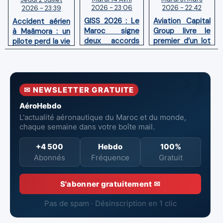
2026 - 23:06
2026 - 22:42
2026 - 23:39
GISS 2026 : Le
Aviation Capital
Accident aérien
Maroc signe
Group livre le
à Maâmora : un
deux accords
premier d’un lot
pilote perd la vie
avec l'OACI
de six Boeing
en combat
pour renforcer
737‑8 MAX
contre un
la surveillance
neufs à Royal Air
incendie
et la sécurité
Maroc
✉ NEWSLETTER GRATUITE
aériennes.
AéroHebdo
L'actualité aéronautique du Maroc et du monde,
chaque semaine dans votre boîte mail.
+4 500
Hebdo
100%
Abonnés
Fréquence
Gratuit
S'abonner gratuitement ✉
Pas de spam · Désinscription en 1 clic