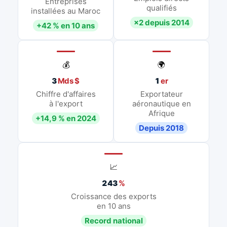
Entreprises
qualifiés
installées au Maroc
×2 depuis 2014
+42 % en 10 ans
💰
🌍
3
Mds $
1
er
Chiffre d'affaires
Exportateur
à l'export
aéronautique en
Afrique
+14,9 % en 2024
Depuis 2018
📈
243
%
Croissance des exports
en 10 ans
Record national