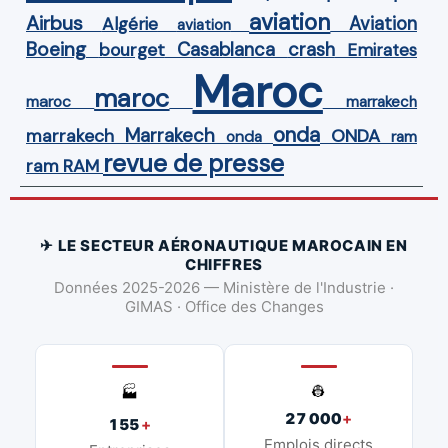
aviation
Airbus
Aviation
Algérie
aviation
Boeing
Casablanca
crash
bourget
Emirates
Maroc
maroc
maroc
marrakech
onda
Marrakech
ONDA
marrakech
onda
ram
revue de presse
ram
RAM
✈ LE SECTEUR AÉRONAUTIQUE MAROCAIN EN
CHIFFRES
Données 2025-2026 — Ministère de l'Industrie ·
GIMAS · Office des Changes
👷
🏭
27 000
+
155
+
Emplois directs