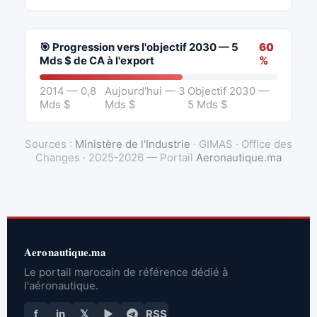
🎯 Progression vers l'objectif 2030 — 5
60
Mds $ de CA à l'export
%
2014 — 0,8
Aujourd'hui — 3
Objectif 2030 —
Mds $
Mds $
5 Mds $
Sources :
Ministère de l'Industrie
· GIMAS · Office des
Changes · 2025-2026 — Portail
Aeronautique.ma
Aeronautique.ma
Le portail marocain de référence dédié à
l'aéronautique.
f
in
𝕏
▶
RSS