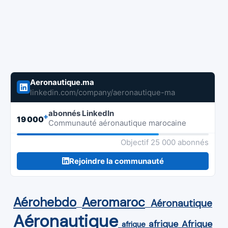
Aeronautique.ma
linkedin.com/company/aeronautique-ma
abonnés LinkedIn
+
19 000
Communauté aéronautique marocaine
Objectif 25 000 abonnés
Rejoindre la communauté
Aérohebdo
Aeromaroc
Aéronautique
Aéronautique
Afrique
afrique
afrique