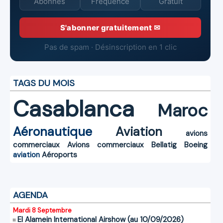
Abonnés
Fréquence
Gratuit
S'abonner gratuitement ✉
Pas de spam · Désinscription en 1 clic
TAGS DU MOIS
Casablanca
Maroc
Aéronautique
Aviation
avions
commerciaux
Avions commerciaux
Bellatig
Boeing
aviation
Aéroports
AGENDA
Mardi 8 Septembre
El Alamein International Airshow (au 10/09/2026)