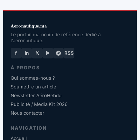
Aeronautique.ma
Le portail marocain de référence dédié à
l'aéronautique.
f
in
𝕏
▶
RSS
À PROPOS
Qui sommes-nous ?
Soumettre un article
Newsletter AéroHebdo
Publicité / Media Kit 2026
Nous contacter
NAVIGATION
Accueil