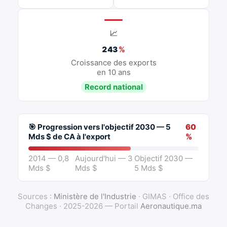
📈
243
%
Croissance des exports
en 10 ans
Record national
🎯 Progression vers l'objectif 2030 — 5
60
Mds $ de CA à l'export
%
2014 — 0,8
Aujourd'hui — 3
Objectif 2030 —
Mds $
Mds $
5 Mds $
Sources :
Ministère de l'Industrie
· GIMAS · Office des
Changes · 2025-2026 — Portail
Aeronautique.ma