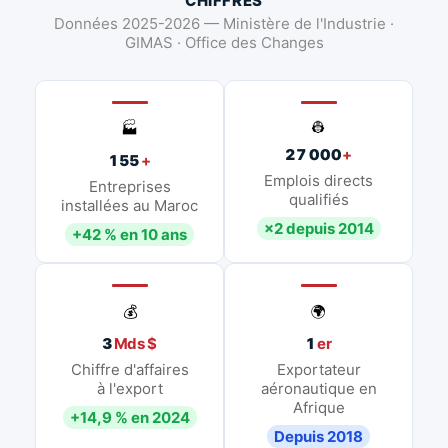
CHIFFRES
Données 2025-2026 — Ministère de l'Industrie ·
GIMAS · Office des Changes
👷
🏭
27 000
+
155
+
Emplois directs
Entreprises
qualifiés
installées au Maroc
×2 depuis 2014
+42 % en 10 ans
💰
🌍
3
Mds $
1
er
Chiffre d'affaires
Exportateur
à l'export
aéronautique en
Afrique
+14,9 % en 2024
Depuis 2018