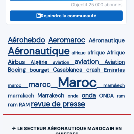
Objectif 25 000 abonnés
Rejoindre la communauté
Aérohebdo
Aeromaroc
Aéronautique
Aéronautique
Afrique
afrique
afrique
aviation
Airbus
Aviation
Algérie
aviation
Boeing
Casablanca
crash
bourget
Emirates
Maroc
maroc
maroc
marrakech
onda
Marrakech
ONDA
marrakech
onda
ram
revue de presse
ram
RAM
✈ LE SECTEUR AÉRONAUTIQUE MAROCAIN EN