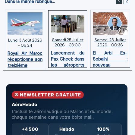
<
>
Dans la même rubrique...
Samedi 25 Juillet
Samedi 25 Juillet
Lundi 3 Août 2026
2026 - 03:00
2026 - 00:36
- 09:24
Lancement du
El Arbi Es-
Royal Air Maroc
Pax Check dans
Sobaihi :
réceptionne son
les aéroports
nouveau
treizième
du Maroc
directeur à la
Boeing 787
tête de
Dreamliner
l’Aéroport
Mohammed V
✉ NEWSLETTER GRATUITE
de Casablanca
AéroHebdo
L'actualité aéronautique du Maroc et du monde,
chaque semaine dans votre boîte mail.
+4 500
Hebdo
100%