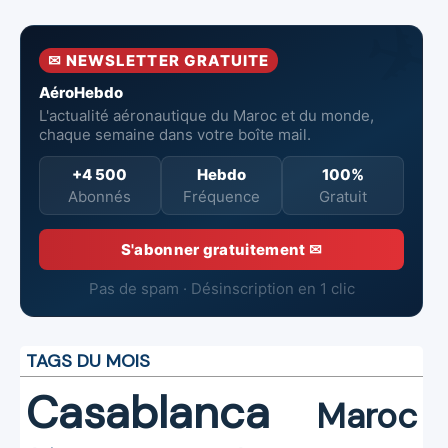
pour renforcer
737‑8 MAX
contre un
la surveillance
neufs à Royal Air
incendie
et la sécurité
Maroc
✉ NEWSLETTER GRATUITE
aériennes.
AéroHebdo
L'actualité aéronautique du Maroc et du monde,
chaque semaine dans votre boîte mail.
+4 500
Hebdo
100%
Abonnés
Fréquence
Gratuit
S'abonner gratuitement ✉
Pas de spam · Désinscription en 1 clic
TAGS DU MOIS
Casablanca
Maroc