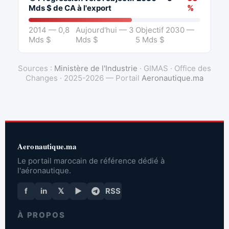
Mds $ de CA à l'export
%
2014 — 0,8
Aujourd'hui — 3
Objectif 2030 —
Mds $
Mds $
5 Mds $
Sources :
Ministère de l'Industrie
· GIMAS · Office des
Changes · 2025-2026 — Portail
Aeronautique.ma
Aeronautique.ma
Le portail marocain de référence dédié à
l'aéronautique.
f
in
𝕏
▶
RSS
À PROPOS