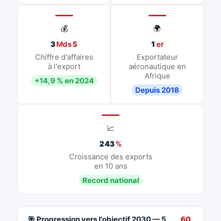
💰
🌍
3
Mds $
1
er
Chiffre d'affaires
Exportateur
à l'export
aéronautique en
Afrique
+14,9 % en 2024
Depuis 2018
📈
243
%
Croissance des exports
en 10 ans
Record national
🎯 Progression vers l'objectif 2030 — 5
60