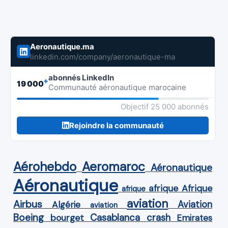
Aeronautique.ma
linkedin.com/company/aeronautique-ma
abonnés LinkedIn
+
19 000
Communauté aéronautique marocaine
Objectif 25 000 abonnés
Rejoindre la communauté
Aérohebdo
Aeromaroc
Aéronautique
Aéronautique
Afrique
afrique
afrique
aviation
Airbus
Aviation
Algérie
aviation
Boeing
Casablanca
crash
bourget
Emirates