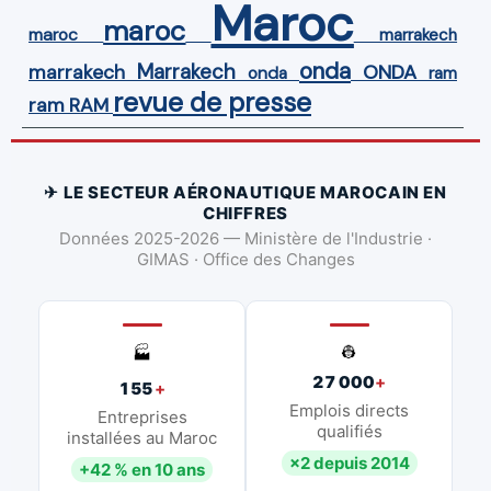
Maroc
maroc
maroc
marrakech
onda
Marrakech
ONDA
marrakech
onda
ram
revue de presse
ram
RAM
✈ LE SECTEUR AÉRONAUTIQUE MAROCAIN EN
CHIFFRES
Données 2025-2026 — Ministère de l'Industrie ·
GIMAS · Office des Changes
👷
🏭
27 000
+
155
+
Emplois directs
Entreprises
qualifiés
installées au Maroc
×2 depuis 2014
+42 % en 10 ans