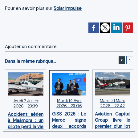
Pour en savoir plus sur
Solar Impulse
Ajouter un commentaire
<
>
Dans la même rubrique...
Mardi 14 Avril
Mardi 31 Mars
Jeudi 2 Juillet
2026 - 23:06
2026 - 22:42
2026 - 23:39
GISS 2026 : Le
Aviation Capital
Accident aérien
Maroc signe
Group livre le
à Maâmora : un
deux accords
premier d’un lot
pilote perd la vie
avec l'OACI
de six Boeing
en combat