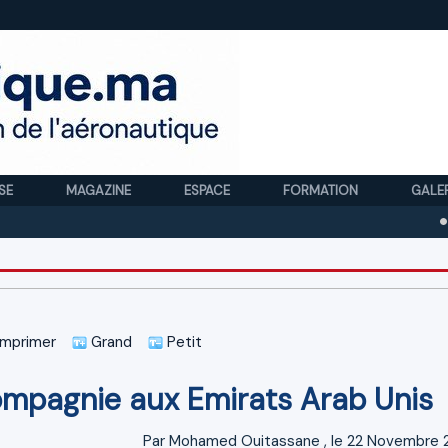
SE
MAGAZINE
ESPACE
FORMATION
GALE
Royal A
mprimer
Grand
Petit
ompagnie aux Emirats Arab Unis
Par
Mohamed Ouitassane
, le 22 Novembre