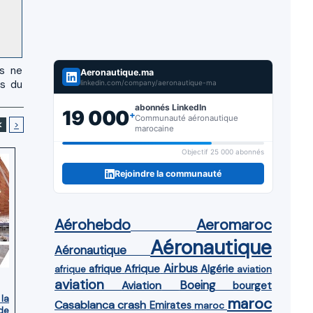
us ne
Aeronautique.ma
es du
linkedin.com/company/aeronautique-ma
abonnés LinkedIn
19 000
+
Communauté aéronautique
<
>
marocaine
Objectif 25 000 abonnés
Rejoindre la communauté
Aérohebdo
Aeromaroc
Aéronautique
Aéronautique
Airbus
afrique
Afrique
Algérie
afrique
aviation
aviation
Aviation
Boeing
bourget
 la
maroc
Casablanca
crash
Emirates
maroc
de