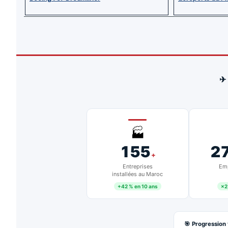
✈
🏭
155
2
+
Entreprises
Emp
installées au Maroc
+42 % en 10 ans
×2
🎯 Progression 