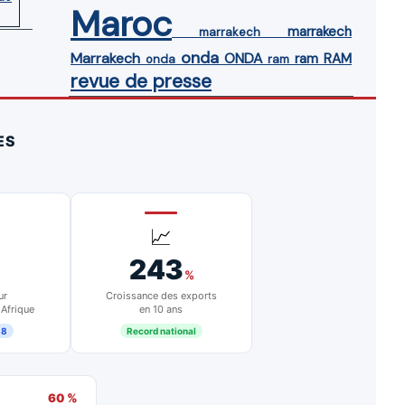
Maroc
marrakech
marrakech
onda
Marrakech
ONDA
ram
RAM
onda
ram
revue de presse
ES
📈
243
%
ur
Croissance des exports
 Afrique
en 10 ans
18
Record national
60 %