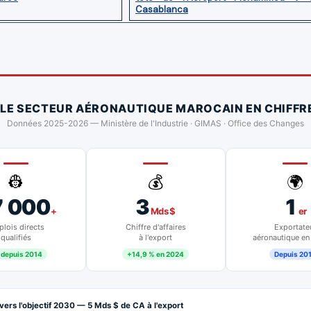
Casablanca
 LE SECTEUR AÉRONAUTIQUE MAROCAIN EN CHIFFR
Données 2025-2026 — Ministère de l'Industrie · GIMAS · Office des Changes
👷
💰
🌍
7 000
3
1
+
Mds $
er
lois directs
Chiffre d'affaires
Exportate
qualifiés
à l'export
aéronautique en
 depuis 2014
+14,9 % en 2024
Depuis 20
vers l'objectif 2030 — 5 Mds $ de CA à l'export