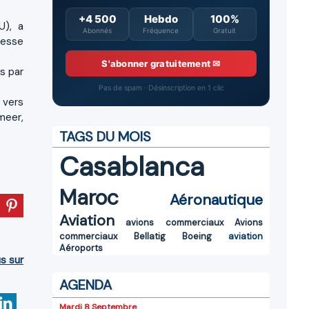
+4 500
Hebdo
100%
U), a
Abonnés
Fréquence
Gratuit
resse
S'abonner gratuitement ✉
is par
Pas de spam · Désinscription en 1 clic
 vers
meer,
TAGS DU MOIS
Casablanca
Maroc
Aéronautique
Aviation
avions commerciaux
Avions
commerciaux
Bellatig
Boeing
aviation
Aéroports
us sur
AGENDA
Mardi 8 Septembre