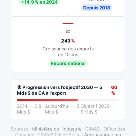
+14,9 % en 2024
Depuis 2018
📈
243
%
Croissance des exports
en 10 ans
Record national
🎯 Progression vers l'objectif 2030 — 5
60
Mds $ de CA à l'export
%
2014 — 0,8
Aujourd'hui — 3
Objectif 2030 —
Mds $
Mds $
5 Mds $
Sources :
Ministère de l'Industrie
· GIMAS · Office des
Changes · 2025-2026 — Portail
Aeronautique.ma