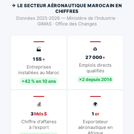
✈ LE SECTEUR AÉRONAUTIQUE MAROCAIN EN
CHIFFRES
Données 2025-2026 — Ministère de l'Industrie ·
GIMAS · Office des Changes
👷
🏭
27 000
+
155
+
Emplois directs
Entreprises
qualifiés
installées au Maroc
×2 depuis 2014
+42 % en 10 ans
💰
🌍
3
Mds $
1
er
Chiffre d'affaires
Exportateur
à l'export
aéronautique en
Afrique