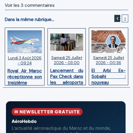
Voir les
3
commentaires
<
>
Dans la même rubrique...
Samedi 25 Juillet
Samedi 25 Juillet
Lundi 3 Août 2026
2026 - 03:00
2026 - 00:36
- 09:24
Lancement du
El Arbi Es-
Royal Air Maroc
Pax Check dans
Sobaihi :
réceptionne son
les aéroports
nouveau
treizième
du Maroc
directeur à la
Boeing 787
tête de
Dreamliner
l’Aéroport
Mohammed V
✉ NEWSLETTER GRATUITE
de Casablanca
AéroHebdo
L'actualité aéronautique du Maroc et du monde,