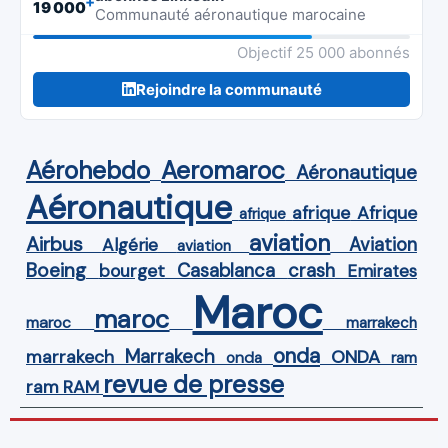
+
19 000
Communauté aéronautique marocaine
Objectif 25 000 abonnés
Rejoindre la communauté
Aérohebdo
Aeromaroc
Aéronautique
Aéronautique
Afrique
afrique
afrique
aviation
Airbus
Aviation
Algérie
aviation
Boeing
Casablanca
crash
bourget
Emirates
Maroc
maroc
maroc
marrakech
onda
Marrakech
ONDA
marrakech
onda
ram
revue de presse
ram
RAM