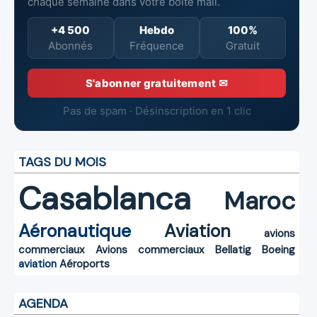
chaque semaine dans votre boîte mail.
+4 500
Hebdo
100%
Abonnés
Fréquence
Gratuit
S'abonner gratuitement ✉
Pas de spam · Désinscription en 1 clic
TAGS DU MOIS
Casablanca
Maroc
Aéronautique
Aviation
avions
commerciaux
Avions commerciaux
Bellatig
Boeing
aviation
Aéroports
AGENDA