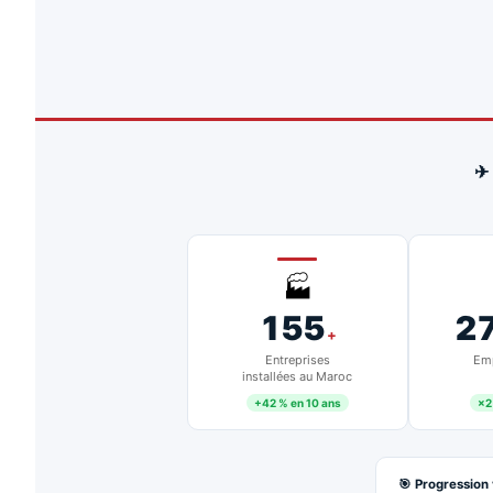
✈
🏭
155
2
+
Entreprises
Emp
installées au Maroc
+42 % en 10 ans
×2
🎯 Progression 