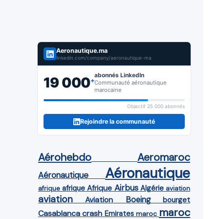
Aeronautique.ma
linkedin.com/company/aeronautique-ma
abonnés LinkedIn
19 000
+
Communauté aéronautique
marocaine
Objectif 25 000 abonnés
Rejoindre la communauté
Aérohebdo
Aeromaroc
Aéronautique
Aéronautique
Airbus
afrique
Afrique
Algérie
afrique
aviation
aviation
Aviation
Boeing
bourget
maroc
Casablanca
crash
Emirates
maroc