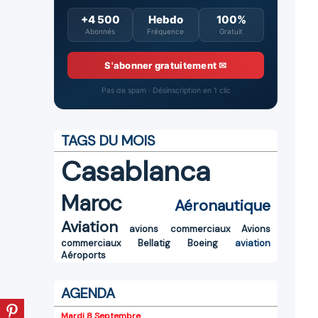
+4 500
Hebdo
100%
Abonnés
Fréquence
Gratuit
S'abonner gratuitement ✉
Pas de spam · Désinscription en 1 clic
TAGS DU MOIS
Casablanca
Maroc
Aéronautique
Aviation
avions commerciaux
Avions
commerciaux
Bellatig
Boeing
aviation
Aéroports
AGENDA
Mardi 8 Septembre