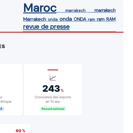
Maroc
marrakech
marrakech
onda
Marrakech
ONDA
ram
RAM
onda
ram
revue de presse
ES
📈
243
%
ur
Croissance des exports
 Afrique
en 10 ans
18
Record national
60 %