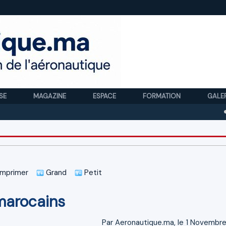
SE
MAGAZINE
ESPACE
FORMATION
GALE
Royal 
mprimer
Grand
Petit
marocains
Par Aeronautique.ma, le 1 Novembre