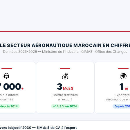
 LE SECTEUR AÉRONAUTIQUE MAROCAIN EN CHIFFR
Données 2025-2026 — Ministère de l'Industrie · GIMAS · Office des Changes
👷
💰
🌍
7 000
3
1
+
Mds $
er
lois directs
Chiffre d'affaires
Exportate
qualifiés
à l'export
aéronautique en
 depuis 2014
+14,9 % en 2024
Depuis 20
vers l'objectif 2030 — 5 Mds $ de CA à l'export