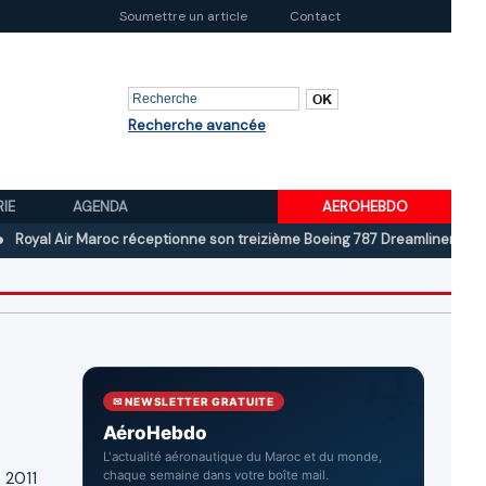
Soumettre un article
Contact
Recherche avancée
RIE
AGENDA
AEROHEBDO
Air Maroc réceptionne son treizième Boeing 787 Dreamliner
Boeing au
✉ NEWSLETTER GRATUITE
AéroHebdo
L'actualité aéronautique du Maroc et du monde,
 2011
chaque semaine dans votre boîte mail.