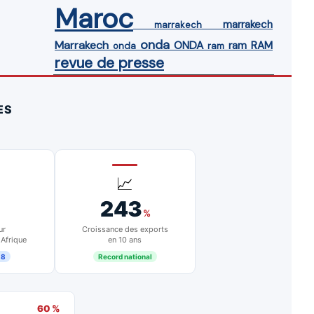
Maroc
marrakech
marrakech
onda
Marrakech
ONDA
ram
RAM
onda
ram
revue de presse
ES
📈
243
%
ur
Croissance des exports
 Afrique
en 10 ans
18
Record national
60 %