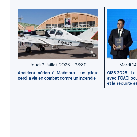
Jeudi 2 Juillet 2026 - 23:39
Mardi 14
Accident aérien à Maâmora : un pilote
GISS 2026 : Le
perd la vie en combat contre un incendie
avec l'OACI pou
et la sécurité a