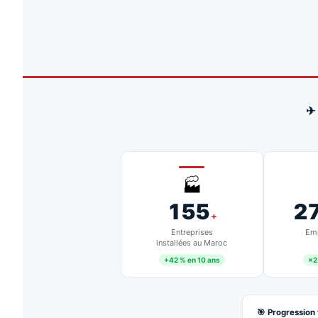
✈
🏭
155
2
+
Entreprises
Emp
installées au Maroc
+42 % en 10 ans
×2
🎯 Progression 