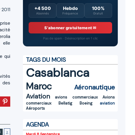
+4 500
Hebdo
100%
 2011
Abonnés
Fréquence
Gratuit
prise
S'abonner gratuitement ✉
acité
rolia
Pas de spam · Désinscription en 1 clic
 elle
e qui
TAGS DU MOIS
Casablanca
vités
s des
Maroc
Aéronautique
Aviation
avions commerciaux
Avions
commerciaux
Bellatig
Boeing
aviation
Aéroports
AGENDA
<
>
Mardi 8 Septembre