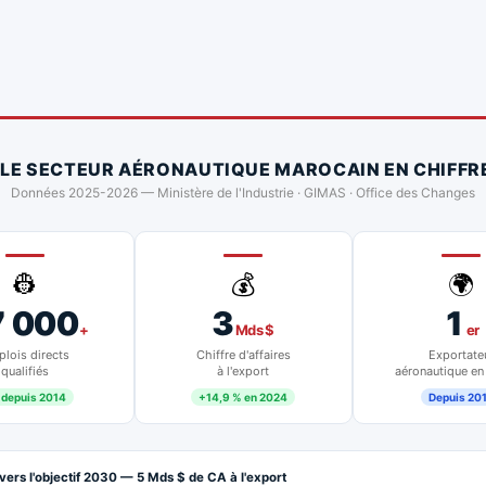
 LE SECTEUR AÉRONAUTIQUE MAROCAIN EN CHIFFR
Données 2025-2026 — Ministère de l'Industrie · GIMAS · Office des Changes
👷
💰
🌍
7 000
3
1
+
Mds $
er
lois directs
Chiffre d'affaires
Exportate
qualifiés
à l'export
aéronautique en
 depuis 2014
+14,9 % en 2024
Depuis 20
vers l'objectif 2030 — 5 Mds $ de CA à l'export