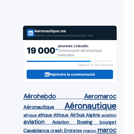
Aeronautique.ma
linkedin.com/company/aeronautique-ma
abonnés LinkedIn
19 000
+
Communauté aéronautique
marocaine
Objectif 25 000 abonnés
Rejoindre la communauté
Aérohebdo
Aeromaroc
Aéronautique
Aéronautique
Airbus
afrique
Afrique
Algérie
afrique
aviation
aviation
Aviation
Boeing
bourget
maroc
Casablanca
crash
Emirates
maroc