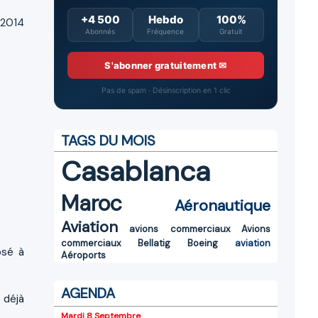
+4 500
Hebdo
100%
 2014
Abonnés
Fréquence
Gratuit
S'abonner gratuitement ✉
Pas de spam · Désinscription en 1 clic
TAGS DU MOIS
Casablanca
Maroc
Aéronautique
Aviation
avions commerciaux
Avions
commerciaux
Bellatig
Boeing
aviation
osé à
Aéroports
AGENDA
 déjà
Mardi 8 Septembre