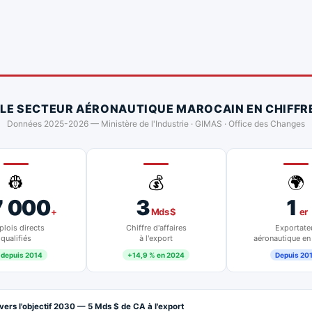
 LE SECTEUR AÉRONAUTIQUE MAROCAIN EN CHIFFR
Données 2025-2026 — Ministère de l'Industrie · GIMAS · Office des Changes
👷
💰
🌍
7 000
3
1
+
Mds $
er
lois directs
Chiffre d'affaires
Exportate
qualifiés
à l'export
aéronautique en
 depuis 2014
+14,9 % en 2024
Depuis 20
vers l'objectif 2030 — 5 Mds $ de CA à l'export