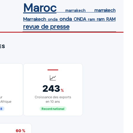
Maroc
marrakech
marrakech
onda
Marrakech
ONDA
ram
RAM
onda
ram
revue de presse
ES
📈
243
%
ur
Croissance des exports
 Afrique
en 10 ans
18
Record national
60 %