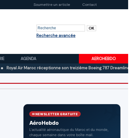
Soumettre un article
Contact
Recherche avancée
RIE
AGENDA
AEROHEBDO
Air Maroc réceptionne son treizième Boeing 787 Dreamliner
Boeing au
✉ NEWSLETTER GRATUITE
AéroHebdo
L'actualité aéronautique du Maroc et du monde,
chaque semaine dans votre boîte mail.