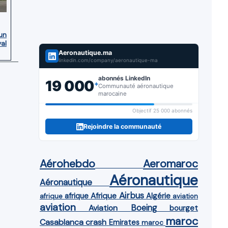
’un
yal
Aeronautique.ma
linkedin.com/company/aeronautique-ma
abonnés LinkedIn
19 000
+
Communauté aéronautique
marocaine
Objectif 25 000 abonnés
Rejoindre la communauté
Aérohebdo
Aeromaroc
Aéronautique
Aéronautique
Airbus
afrique
Afrique
Algérie
afrique
aviation
aviation
Aviation
Boeing
bourget
maroc
Casablanca
crash
Emirates
maroc