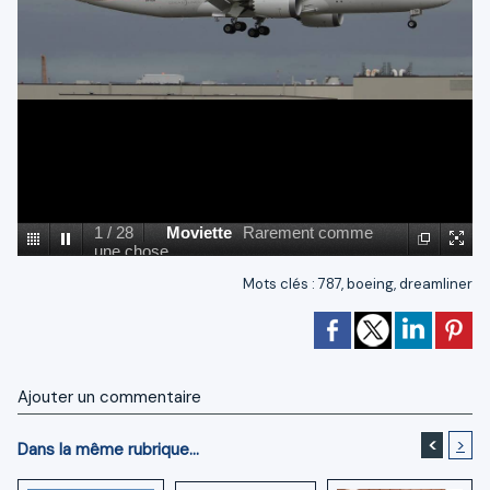
1
/
28
Moviette
Rarement comme
une chose.
Mots clés
:
787
,
boeing
,
dreamliner
Ajouter un commentaire
<
>
Dans la même rubrique...