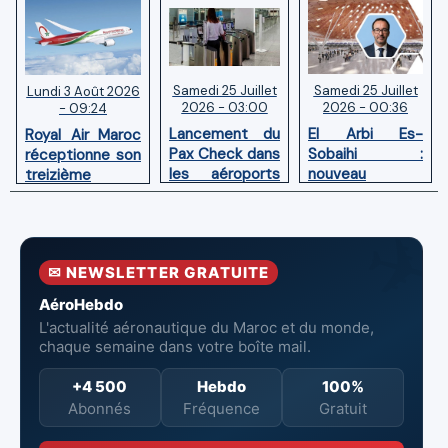
Samedi 25 Juillet
Samedi 25 Juillet
Lundi 3 Août 2026
2026 - 03:00
2026 - 00:36
- 09:24
Lancement du
El Arbi Es-
Royal Air Maroc
Pax Check dans
Sobaihi :
réceptionne son
les aéroports
nouveau
treizième
du Maroc
directeur à la
Boeing 787
tête de
Dreamliner
l’Aéroport
Mohammed V
✉ NEWSLETTER GRATUITE
de Casablanca
AéroHebdo
L'actualité aéronautique du Maroc et du monde,
chaque semaine dans votre boîte mail.
+4 500
Hebdo
100%
Abonnés
Fréquence
Gratuit