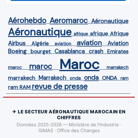
Aérohebdo
Aeromaroc
Aéronautique
Aéronautique
Afrique
afrique
afrique
aviation
Airbus
Aviation
Algérie
aviation
Boeing
Casablanca
crash
bourget
Emirates
Maroc
maroc
maroc
marrakech
onda
Marrakech
ONDA
marrakech
onda
ram
revue de presse
ram
RAM
✈ LE SECTEUR AÉRONAUTIQUE MAROCAIN EN
CHIFFRES
Données 2025-2026 — Ministère de l'Industrie ·
GIMAS · Office des Changes