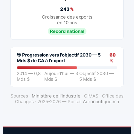
243
%
Croissance des exports
en 10 ans
Record national
🎯 Progression vers l'objectif 2030 — 5
60
Mds $ de CA à l'export
%
2014 — 0,8
Aujourd'hui — 3
Objectif 2030 —
Mds $
Mds $
5 Mds $
Sources :
Ministère de l'Industrie
· GIMAS · Office des
Changes · 2025-2026 — Portail
Aeronautique.ma