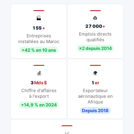
👷
🏭
27 000
+
155
+
Emplois directs
Entreprises
qualifiés
installées au Maroc
×2 depuis 2014
+42 % en 10 ans
💰
🌍
3
Mds $
1
er
Chiffre d'affaires
Exportateur
à l'export
aéronautique en
Afrique
+14,9 % en 2024
Depuis 2018
📈