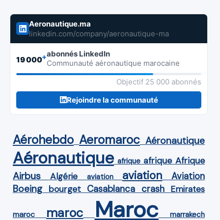
Aeronautique.ma
linkedin.com/company/aeronautique-ma
abonnés LinkedIn
+
19 000
Communauté aéronautique marocaine
Objectif 25 000 abonnés
Rejoindre la communauté
Aérohebdo
Aeromaroc
Aéronautique
Aéronautique
Afrique
afrique
afrique
aviation
Airbus
Aviation
Algérie
aviation
Boeing
Casablanca
crash
bourget
Emirates
Maroc
maroc
maroc
marrakech