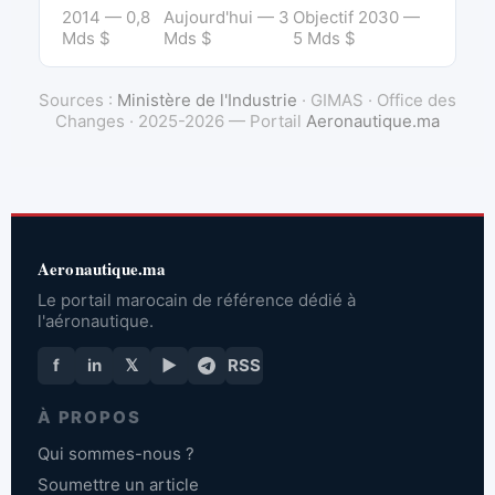
2014 — 0,8
Aujourd'hui — 3
Objectif 2030 —
Mds $
Mds $
5 Mds $
Sources :
Ministère de l'Industrie
· GIMAS · Office des
Changes · 2025-2026 — Portail
Aeronautique.ma
Aeronautique.ma
Le portail marocain de référence dédié à
l'aéronautique.
f
in
𝕏
▶
RSS
À PROPOS
Qui sommes-nous ?
Soumettre un article