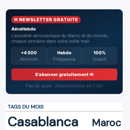
tête de
Dreamliner
l’Aéroport
Mohammed V
✉ NEWSLETTER GRATUITE
de Casablanca
AéroHebdo
L'actualité aéronautique du Maroc et du monde,
chaque semaine dans votre boîte mail.
+4 500
Hebdo
100%
Abonnés
Fréquence
Gratuit
S'abonner gratuitement ✉
Pas de spam · Désinscription en 1 clic
TAGS DU MOIS
Casablanca
Maroc