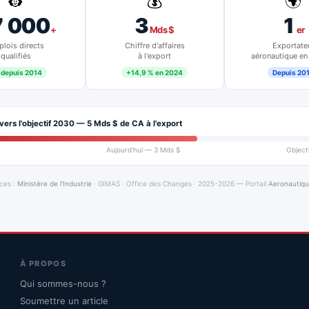
👷
💰
🌍
7 000
3
1
+
Mds $
er
lois directs
Chiffre d'affaires
Exportate
qualifiés
à l'export
aéronautique en
 depuis 2014
+14,9 % en 2024
Depuis 20
vers l'objectif 2030 — 5 Mds $ de CA à l'export
Aujourd'hui — 3 Mds $
Object
ces :
Ministère de l'Industrie
· GIMAS · Office des Changes · 2025-2026 — Portail
Aeronautiq
À PROPOS
Qui sommes-nous ?
Soumettre un article