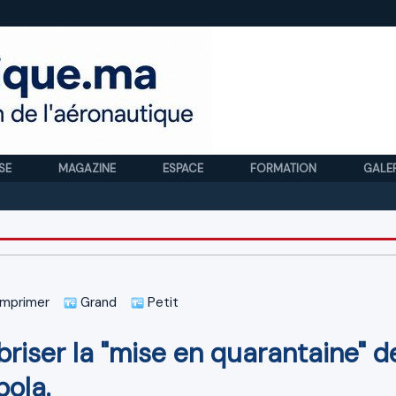
SE
MAGAZINE
ESPACE
FORMATION
GALE
Royal 
mprimer
Grand
Petit
briser la "mise en quarantaine" d
bola.