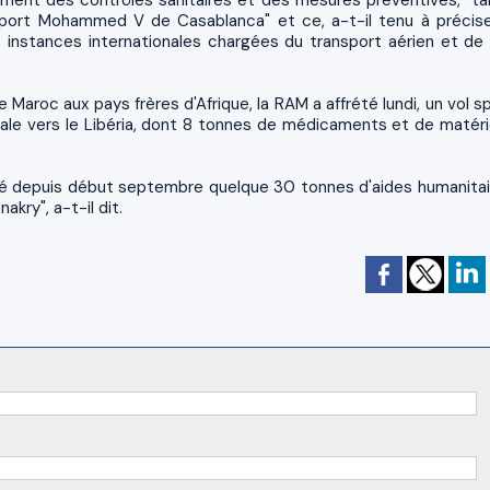
ment des contrôles sanitaires et des mesures préventives, "ta
roport Mohammed V de Casablanca" et ce, a-t-il tenu à précise
es instances internationales chargées du transport aérien et de 
e Maroc aux pays frères d'Afrique, la RAM a affrété lundi, un vol s
nale vers le Libéria, dont 8 tonnes de médicaments et de matéri
miné depuis début septembre quelque 30 tonnes d'aides humanitai
kry", a-t-il dit.