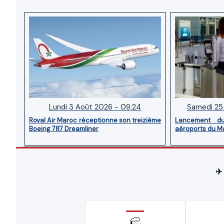
Lundi 3 Août 2026 - 09:24
Samedi 25 
Royal Air Maroc réceptionne son treizième
Lancement d
Boeing 787 Dreamliner
aéroports du M
✈