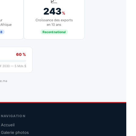
📈
243
%
ur
Croissance des exports
 Afrique
en 10 ans
18
Record national
60 %
if 2030 — 5 Mds $
ue.ma
NAVIGATION
Accueil
Galerie photos