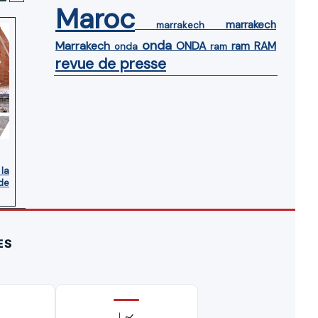
Maroc
marrakech
marrakech
onda
Marrakech
ONDA
ram
RAM
onda
ram
revue de presse
 la
de
ES