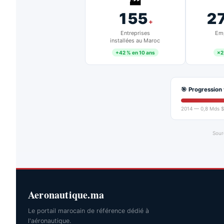
🏭
155
2
+
Entreprises
Emp
installées au Maroc
+42 % en 10 ans
×2
🎯 Progression 
2014 — 0,8 Mds $
Sour
Aeronautique.ma
Le portail marocain de référence dédié à
l'aéronautique.