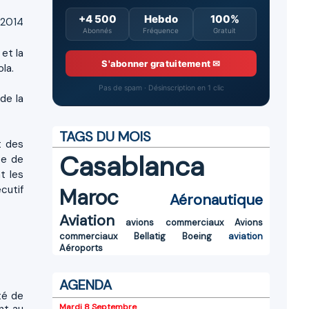
+4 500
Hebdo
100%
 2014
Abonnés
Fréquence
Gratuit
 et la
S'abonner gratuitement ✉
la.
Pas de spam · Désinscription en 1 clic
de la
TAGS DU MOIS
t des
Casablanca
te de
t les
cutif
Maroc
Aéronautique
Aviation
avions commerciaux
Avions
commerciaux
Bellatig
Boeing
aviation
Aéroports
AGENDA
té de
Mardi 8 Septembre