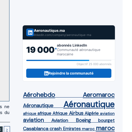
Aeronautique.ma
linkedin.com/company/aeronautique-ma
abonnés LinkedIn
19 000
+
Communauté aéronautique
marocaine
Objectif 25 000 abonnés
Rejoindre la communauté
Aérohebdo
Aeromaroc
Aéronautique
Aéronautique
us ne
es du
Airbus
afrique
Afrique
Algérie
afrique
aviation
aviation
Aviation
Boeing
bourget
maroc
Casablanca
crash
Emirates
maroc
<
>