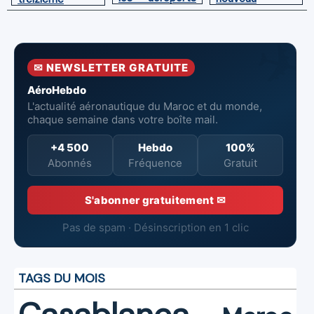
du Maroc
directeur à la
Boeing 787
tête de
Dreamliner
l’Aéroport
Mohammed V
✉ NEWSLETTER GRATUITE
de Casablanca
AéroHebdo
L'actualité aéronautique du Maroc et du monde,
chaque semaine dans votre boîte mail.
+4 500
Hebdo
100%
Abonnés
Fréquence
Gratuit
S'abonner gratuitement ✉
Pas de spam · Désinscription en 1 clic
TAGS DU MOIS