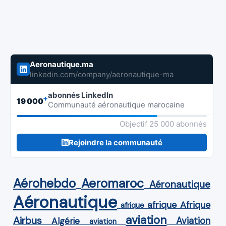
Aeronautique.ma
linkedin.com/company/aeronautique-ma
abonnés LinkedIn
+
19 000
Communauté aéronautique marocaine
Objectif 25 000 abonnés
Rejoindre la communauté
Aérohebdo
Aeromaroc
Aéronautique
Aéronautique
Afrique
afrique
afrique
aviation
Airbus
Aviation
Algérie
aviation