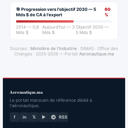
🎯 Progression vers l'objectif 2030 — 5
60
Mds $ de CA à l'export
%
2014 — 0,8
Aujourd'hui — 3
Objectif 2030 —
Mds $
Mds $
5 Mds $
Sources :
Ministère de l'Industrie
· GIMAS · Office des
Changes · 2025-2026 — Portail
Aeronautique.ma
Aeronautique.ma
Le portail marocain de référence dédié à
l'aéronautique.
f
in
𝕏
▶
RSS