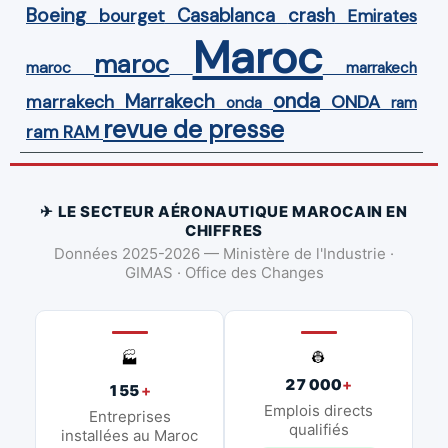
Boeing
Casablanca
crash
bourget
Emirates
Maroc
maroc
maroc
marrakech
onda
Marrakech
ONDA
marrakech
onda
ram
revue de presse
ram
RAM
✈ LE SECTEUR AÉRONAUTIQUE MAROCAIN EN
CHIFFRES
Données 2025-2026 — Ministère de l'Industrie ·
GIMAS · Office des Changes
👷
🏭
27 000
+
155
+
Emplois directs
Entreprises
qualifiés
installées au Maroc