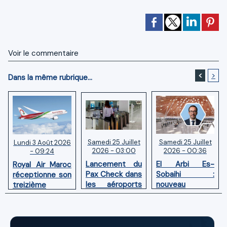
Voir le commentaire
<
>
Dans la même rubrique...
Samedi 25 Juillet
Samedi 25 Juillet
Lundi 3 Août 2026
2026 - 03:00
2026 - 00:36
- 09:24
Lancement du
El Arbi Es-
Royal Air Maroc
Pax Check dans
Sobaihi :
réceptionne son
les aéroports
nouveau
treizième
du Maroc
directeur à la
Boeing 787
tête de
Dreamliner
l’Aéroport
Mohammed V