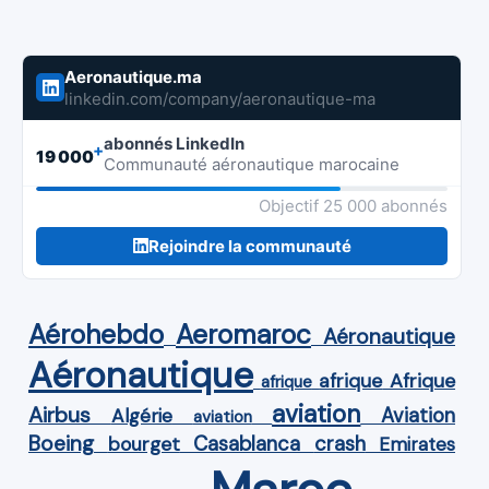
Aeronautique.ma
linkedin.com/company/aeronautique-ma
abonnés LinkedIn
+
19 000
Communauté aéronautique marocaine
Objectif 25 000 abonnés
Rejoindre la communauté
Aérohebdo
Aeromaroc
Aéronautique
Aéronautique
Afrique
afrique
afrique
aviation
Airbus
Aviation
Algérie
aviation
Boeing
Casablanca
crash
bourget
Emirates