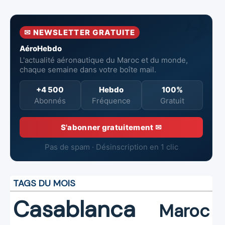
tête de
Dreamliner
l’Aéroport
Mohammed V
✉ NEWSLETTER GRATUITE
de Casablanca
AéroHebdo
L'actualité aéronautique du Maroc et du monde,
chaque semaine dans votre boîte mail.
+4 500
Hebdo
100%
Abonnés
Fréquence
Gratuit
S'abonner gratuitement ✉
Pas de spam · Désinscription en 1 clic
TAGS DU MOIS
Casablanca
Maroc