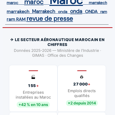
Maroc
maroc
maroc
marrakech
onda
Marrakech
ONDA
marrakech
onda
ram
revue de presse
ram
RAM
✈ LE SECTEUR AÉRONAUTIQUE MAROCAIN EN
CHIFFRES
Données 2025-2026 — Ministère de l'Industrie ·
GIMAS · Office des Changes
👷
🏭
27 000
+
155
+
Emplois directs
Entreprises
qualifiés
installées au Maroc
×2 depuis 2014
+42 % en 10 ans