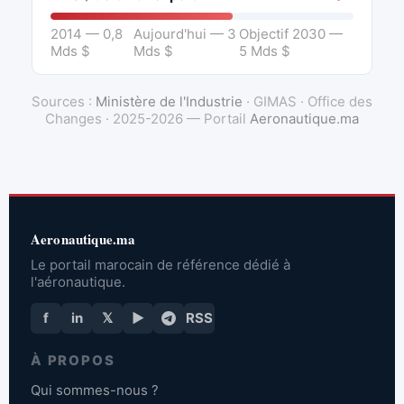
2014 — 0,8
Aujourd'hui — 3
Objectif 2030 —
Mds $
Mds $
5 Mds $
Sources :
Ministère de l'Industrie
· GIMAS · Office des
Changes · 2025-2026 — Portail
Aeronautique.ma
Aeronautique.ma
Le portail marocain de référence dédié à
l'aéronautique.
f
in
𝕏
▶
RSS
À PROPOS
Qui sommes-nous ?