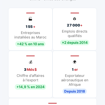
👷
🏭
27 000
+
155
+
Emplois directs
Entreprises
qualifiés
installées au Maroc
×2 depuis 2014
+42 % en 10 ans
💰
🌍
3
Mds $
1
er
Chiffre d'affaires
Exportateur
à l'export
aéronautique en
Afrique
+14,9 % en 2024
Depuis 2018