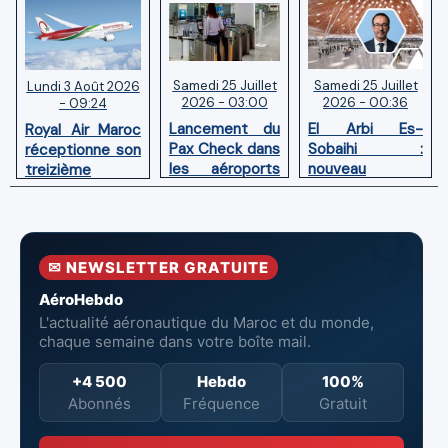
Samedi 25 Juillet
Samedi 25 Juillet
Lundi 3 Août 2026
2026 - 03:00
2026 - 00:36
- 09:24
Lancement du
El Arbi Es-
Royal Air Maroc
Pax Check dans
Sobaihi :
réceptionne son
les aéroports
nouveau
treizième
du Maroc
directeur à la
Boeing 787
tête de
Dreamliner
l’Aéroport
Mohammed V
✉ NEWSLETTER GRATUITE
de Casablanca
AéroHebdo
L'actualité aéronautique du Maroc et du monde,
chaque semaine dans votre boîte mail.
+4 500
Hebdo
100%
Abonnés
Fréquence
Gratuit