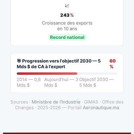
📈
243
%
Croissance des exports
en 10 ans
Record national
🎯 Progression vers l'objectif 2030 — 5
60
Mds $ de CA à l'export
%
2014 — 0,8
Aujourd'hui — 3
Objectif 2030 —
Mds $
Mds $
5 Mds $
Sources :
Ministère de l'Industrie
· GIMAS · Office des
Changes · 2025-2026 — Portail
Aeronautique.ma