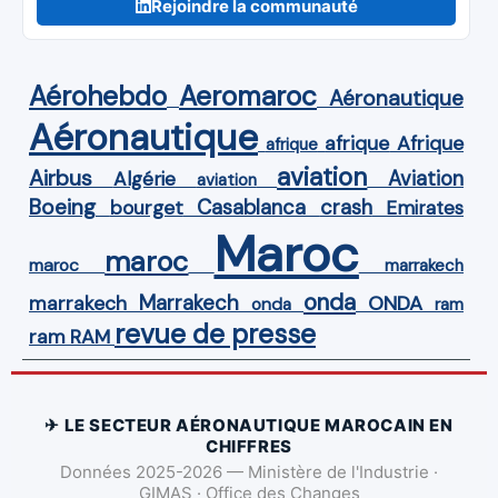
Rejoindre la communauté
Aérohebdo
Aeromaroc
Aéronautique
Aéronautique
Afrique
afrique
afrique
aviation
Airbus
Aviation
Algérie
aviation
Boeing
Casablanca
crash
bourget
Emirates
Maroc
maroc
maroc
marrakech
onda
Marrakech
ONDA
marrakech
onda
ram
revue de presse
ram
RAM
✈ LE SECTEUR AÉRONAUTIQUE MAROCAIN EN
CHIFFRES
Données 2025-2026 — Ministère de l'Industrie ·
GIMAS · Office des Changes