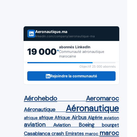
Aeronautique.ma
linkedin.com/company/aeronautique-ma
abonnés LinkedIn
19 000
+
Communauté aéronautique
marocaine
Objectif 25 000 abonnés
Rejoindre la communauté
Aérohebdo
Aeromaroc
Aéronautique
Aéronautique
Airbus
afrique
Afrique
Algérie
afrique
aviation
aviation
Aviation
Boeing
bourget
maroc
Casablanca
crash
Emirates
maroc