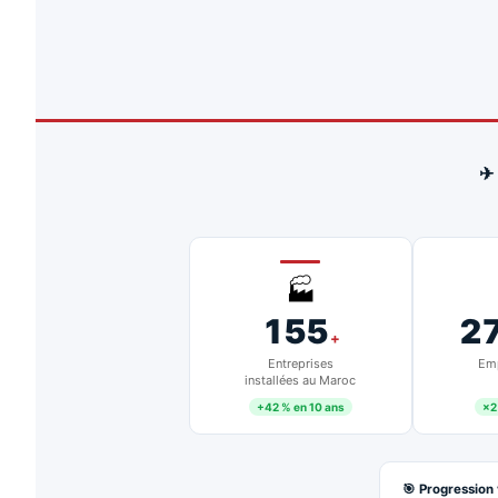
✈
🏭
155
2
+
Entreprises
Emp
installées au Maroc
+42 % en 10 ans
×2
🎯 Progression 