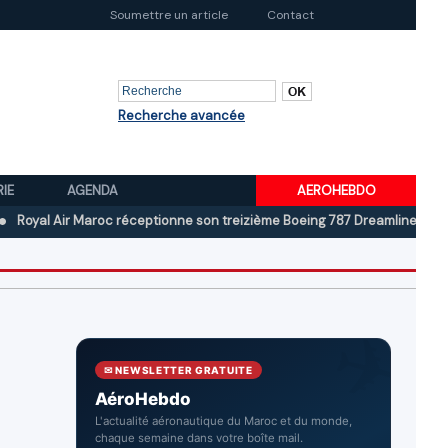
Soumettre un article
Contact
Recherche avancée
RIE
AGENDA
AEROHEBDO
Air Maroc réceptionne son treizième Boeing 787 Dreamliner
Boeing au
✉ NEWSLETTER GRATUITE
AéroHebdo
L'actualité aéronautique du Maroc et du monde,
chaque semaine dans votre boîte mail.