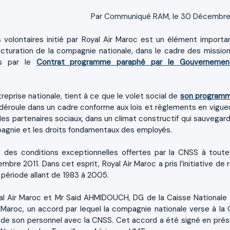
Par Communiqué RAM, le 30 Décembre
 volontaires initié par Royal Air Maroc est un élément importa
ructuration de la compagnie nationale, dans le cadre des mission
es par le
Contrat programme paraphé par le Gouvernemen
treprise nationale, tient à ce que le volet social de
son program
déroule dans un cadre conforme aux lois et règlements en vigueu
es partenaires sociaux, dans un climat constructif qui sauvegard
pagnie et les droits fondamentaux des employés.
té des conditions exceptionnelles offertes par la CNSS à toute
mbre 2011. Dans cet esprit, Royal Air Maroc a pris l’initiative de 
a période allant de 1983 à 2005.
l Air Maroc et Mr Said AHMIDOUCH, DG de la Caisse Nationale 
r Maroc, un accord par lequel la compagnie nationale verse à la
ige de son personnel avec la CNSS. Cet accord a été signé en pré