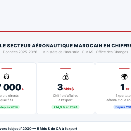
 LE SECTEUR AÉRONAUTIQUE MAROCAIN EN CHIFFR
Données 2025-2026 — Ministère de l'Industrie · GIMAS · Office des Changes
👷
💰
🌍
7 000
3
1
+
Mds $
er
lois directs
Chiffre d'affaires
Exportate
qualifiés
à l'export
aéronautique en
 depuis 2014
+14,9 % en 2024
Depuis 20
vers l'objectif 2030 — 5 Mds $ de CA à l'export