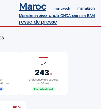
Maroc
marrakech
marrakech
onda
Marrakech
ONDA
ram
RAM
onda
ram
revue de presse
ES
📈
243
%
ur
Croissance des exports
 Afrique
en 10 ans
18
Record national
60 %