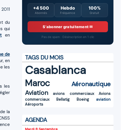
+4 500
Hebdo
100%
 2011
Abonnés
Fréquence
Gratuit
nt du
S'abonner gratuitement ✉
s qui
t
en
Pas de spam · Désinscription en 1 clic
me de
TAGS DU MOIS
r, en
Casablanca
e les
Maroc
Aéronautique
s les
Aviation
régler
avions commerciaux
Avions
commerciaux
Bellatig
Boeing
aviation
Aéroports
de la
 CNSS
AGENDA
sence
Mardi 8 Septembre