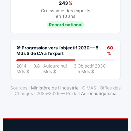
243
%
Croissance des exports
en 10 ans
Record national
🎯 Progression vers l'objectif 2030 — 5
60
Mds $ de CA à l'export
%
2014 — 0,8
Aujourd'hui — 3
Objectif 2030 —
Mds $
Mds $
5 Mds $
Sources :
Ministère de l'Industrie
· GIMAS · Office des
Changes · 2025-2026 — Portail
Aeronautique.ma