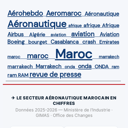
Aérohebdo
Aeromaroc
Aéronautique
Aéronautique
Afrique
afrique
afrique
aviation
Airbus
Aviation
Algérie
aviation
Boeing
Casablanca
crash
bourget
Emirates
Maroc
maroc
maroc
marrakech
onda
Marrakech
ONDA
marrakech
onda
ram
revue de presse
ram
RAM
✈ LE SECTEUR AÉRONAUTIQUE MAROCAIN EN
CHIFFRES
Données 2025-2026 — Ministère de l'Industrie ·
GIMAS · Office des Changes