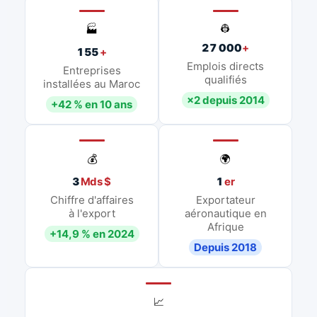
👷
🏭
27 000
+
155
+
Emplois directs
Entreprises
qualifiés
installées au Maroc
×2 depuis 2014
+42 % en 10 ans
💰
🌍
3
Mds $
1
er
Chiffre d'affaires
Exportateur
à l'export
aéronautique en
Afrique
+14,9 % en 2024
Depuis 2018
📈