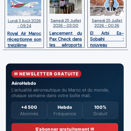
Samedi 25 Juillet
Samedi 25 Juillet
Lundi 3 Août 2026
2026 - 03:00
2026 - 00:36
- 09:24
Lancement du
El Arbi Es-
Royal Air Maroc
Pax Check dans
Sobaihi :
réceptionne son
les aéroports
nouveau
treizième
du Maroc
directeur à la
Boeing 787
tête de
Dreamliner
l’Aéroport
Mohammed V
✉ NEWSLETTER GRATUITE
de Casablanca
AéroHebdo
L'actualité aéronautique du Maroc et du monde,
chaque semaine dans votre boîte mail.
+4 500
Hebdo
100%
Abonnés
Fréquence
Gratuit
S'abonner gratuitement ✉