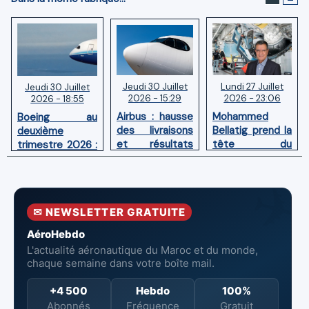
Jeudi 30 Juillet
Lundi 27 Juillet
Jeudi 30 Juillet
2026 - 15:29
2026 - 23:06
2026 - 18:55
Airbus : hausse
Mohammed
Boeing au
des livraisons
Bellatig prend la
deuxième
et résultats
tête du
trimestre 2026 :
financiers
Groupement
Chiffre d'affaires
solides au
des Industries
en hausse,
premier
Marocaines
pertes nettes
semestre 2026
Aéronautiques
réduites
✉ NEWSLETTER GRATUITE
et Spatiales
AéroHebdo
L'actualité aéronautique du Maroc et du monde,
chaque semaine dans votre boîte mail.
+4 500
Hebdo
100%
Abonnés
Fréquence
Gratuit