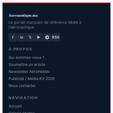
Aeronautique.ma
Le portail marocain de référence dédié à
l'aéronautique.
f
in
𝕏
▶
RSS
À PROPOS
Qui sommes-nous ?
Soumettre un article
Newsletter AéroHebdo
Publicité / Media Kit 2026
Nous contacter
NAVIGATION
Accueil