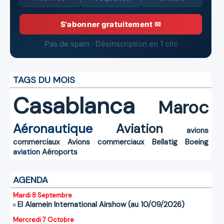
S'abonner gratuitement ✉
Pas de spam · Désinscription en 1 clic
TAGS DU MOIS
Casablanca
Maroc
Aéronautique
Aviation
avions
commerciaux
Avions commerciaux
Bellatig
Boeing
aviation
Aéroports
AGENDA
Mardi 8 Septembre
El Alamein International Airshow (au 10/09/2026)
Mercredi 7 Octobre