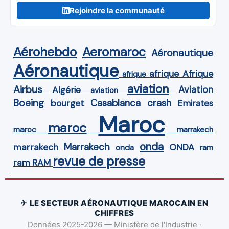
Rejoindre la communauté
Aérohebdo
Aeromaroc
Aéronautique
Aéronautique
Afrique
afrique
afrique
aviation
Airbus
Aviation
Algérie
aviation
Boeing
Casablanca
crash
bourget
Emirates
Maroc
maroc
maroc
marrakech
onda
Marrakech
ONDA
marrakech
onda
ram
revue de presse
ram
RAM
✈ LE SECTEUR AÉRONAUTIQUE MAROCAIN EN
CHIFFRES
Données 2025-2026 — Ministère de l'Industrie ·