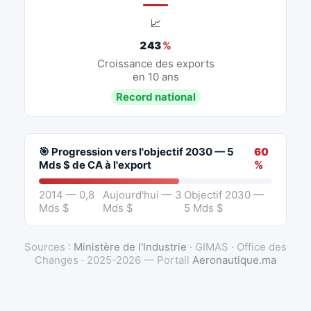
📈
243
%
Croissance des exports
en 10 ans
Record national
🎯 Progression vers l'objectif 2030 — 5
60
Mds $ de CA à l'export
%
2014 — 0,8
Aujourd'hui — 3
Objectif 2030 —
Mds $
Mds $
5 Mds $
Sources :
Ministère de l'Industrie
· GIMAS · Office des
Changes · 2025-2026 — Portail
Aeronautique.ma