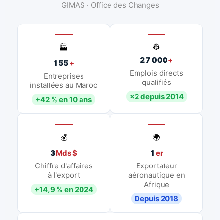
GIMAS · Office des Changes
👷
🏭
27 000
+
155
+
Emplois directs
Entreprises
qualifiés
installées au Maroc
×2 depuis 2014
+42 % en 10 ans
💰
🌍
3
Mds $
1
er
Chiffre d'affaires
Exportateur
à l'export
aéronautique en
Afrique
+14,9 % en 2024
Depuis 2018