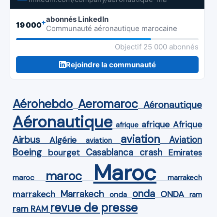
abonnés LinkedIn
+
19 000
Communauté aéronautique marocaine
Objectif 25 000 abonnés
Rejoindre la communauté
Aérohebdo
Aeromaroc
Aéronautique
Aéronautique
Afrique
afrique
afrique
aviation
Airbus
Aviation
Algérie
aviation
Boeing
Casablanca
crash
bourget
Emirates
Maroc
maroc
maroc
marrakech
onda
Marrakech
ONDA
marrakech
onda
ram
revue de presse
ram
RAM