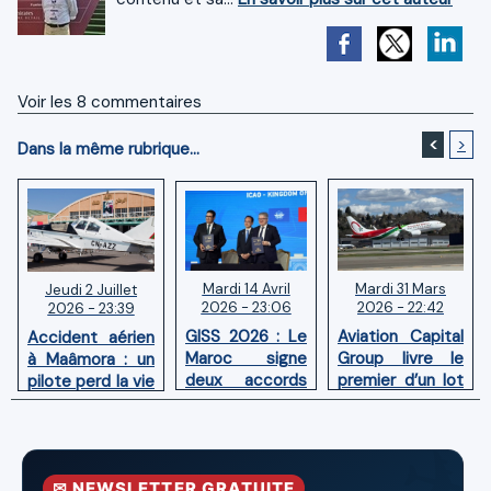
Voir les
8
commentaires
<
>
Dans la même rubrique...
Mardi 14 Avril
Mardi 31 Mars
Jeudi 2 Juillet
2026 - 23:06
2026 - 22:42
2026 - 23:39
GISS 2026 : Le
Aviation Capital
Accident aérien
Maroc signe
Group livre le
à Maâmora : un
deux accords
premier d’un lot
pilote perd la vie
avec l'OACI
de six Boeing
en combat
pour renforcer
737‑8 MAX
contre un
la surveillance
neufs à Royal Air
incendie
et la sécurité
Maroc
✉ NEWSLETTER GRATUITE
aériennes.