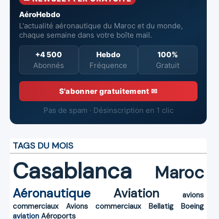
AéroHebdo
L'actualité aéronautique du Maroc et du monde,
chaque semaine dans votre boîte mail.
+4 500
Hebdo
100%
Abonnés
Fréquence
Gratuit
S'abonner gratuitement ✉
Pas de spam · Désinscription en 1 clic
TAGS DU MOIS
Casablanca
Maroc
Aéronautique
Aviation
avions
commerciaux
Avions commerciaux
Bellatig
Boeing
aviation
Aéroports