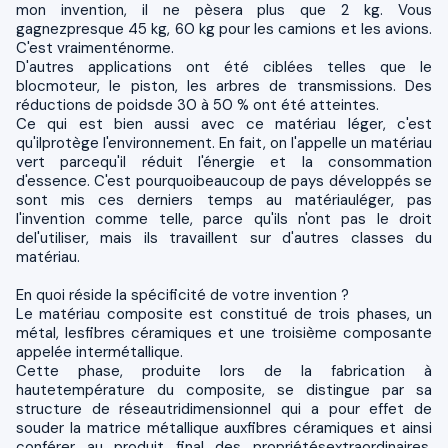
mon invention, il ne pèsera plus que 2 kg. Vous
gagnezpresque 45 kg, 60 kg pour les camions et les avions.
C'est vraimenténorme.
D'autres applications ont été ciblées telles que le
blocmoteur, le piston, les arbres de transmissions. Des
réductions de poidsde 30 à 50 % ont été atteintes.
Ce qui est bien aussi avec ce matériau léger, c'est
qu'ilprotège l'environnement. En fait, on l'appelle un matériau
vert parcequ'il réduit l'énergie et la consommation
d'essence. C'est pourquoibeaucoup de pays développés se
sont mis ces derniers temps au matériauléger, pas
l'invention comme telle, parce qu'ils n'ont pas le droit
del'utiliser, mais ils travaillent sur d'autres classes du
matériau.
En quoi réside la spécificité de votre invention ?
Le matériau composite est constitué de trois phases, un
métal, lesfibres céramiques et une troisième composante
appelée intermétallique.
Cette phase, produite lors de la fabrication à
hautetempérature du composite, se distingue par sa
structure de réseautridimensionnel qui a pour effet de
souder la matrice métallique auxfibres céramiques et ainsi
conférer au produit final des propriétésextraordinaires.