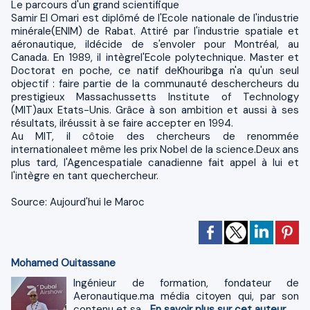
Le parcours d'un grand scientifique
Samir El Omari est diplômé de l'Ecole nationale de l'industrie
minérale(ENIM) de Rabat. Attiré par l'industrie spatiale et
aéronautique, ildécide de s'envoler pour Montréal, au
Canada. En 1989, il intègrel'Ecole polytechnique. Master et
Doctorat en poche, ce natif deKhouribga n'a qu'un seul
objectif : faire partie de la communauté deschercheurs du
prestigieux Massachussetts Institute of Technology
(MIT)aux Etats-Unis. Grâce à son ambition et aussi à ses
résultats, ilréussit à se faire accepter en 1994.
Au MIT, il côtoie des chercheurs de renommée
internationaleet même les prix Nobel de la science.Deux ans
plus tard, l'Agencespatiale canadienne fait appel à lui et
l'intègre en tant quechercheur.
Source: Aujourd'hui le Maroc
Mohamed Ouitassane
Ingénieur de formation, fondateur de
Aeronautique.ma média citoyen qui, par son
contenu et sa...
En savoir plus sur cet auteur