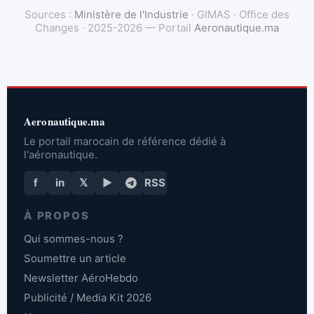
Sources :
Ministère de l'Industrie
· GIMAS · Office des
Changes · 2025-2026 — Portail
Aeronautique.ma
Aeronautique.ma
Le portail marocain de référence dédié à
l'aéronautique.
f
in
𝕏
▶
RSS
À PROPOS
Qui sommes-nous ?
Soumettre un article
Newsletter AéroHebdo
Publicité / Media Kit 2026