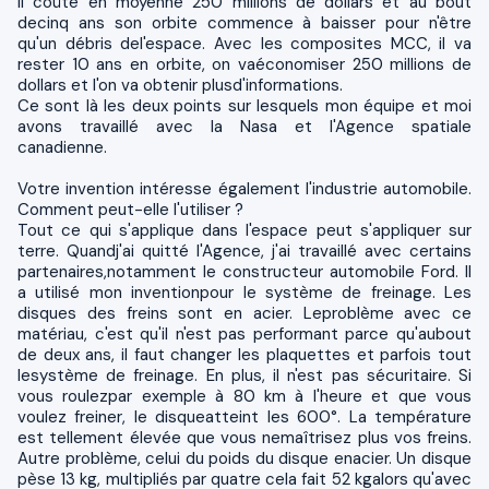
Il coûte en moyenne 250 millions de dollars et au bout
decinq ans son orbite commence à baisser pour n'être
qu'un débris del'espace. Avec les composites MCC, il va
rester 10 ans en orbite, on vaéconomiser 250 millions de
dollars et l'on va obtenir plusd'informations.
Ce sont là les deux points sur lesquels mon équipe et moi
avons travaillé avec la Nasa et l'Agence spatiale
canadienne.
Votre invention intéresse également l'industrie automobile.
Comment peut-elle l'utiliser ?
Tout ce qui s'applique dans l'espace peut s'appliquer sur
terre. Quandj'ai quitté l'Agence, j'ai travaillé avec certains
partenaires,notamment le constructeur automobile Ford. Il
a utilisé mon inventionpour le système de freinage. Les
disques des freins sont en acier. Leproblème avec ce
matériau, c'est qu'il n'est pas performant parce qu'aubout
de deux ans, il faut changer les plaquettes et parfois tout
lesystème de freinage. En plus, il n'est pas sécuritaire. Si
vous roulezpar exemple à 80 km à l'heure et que vous
voulez freiner, le disqueatteint les 600°. La température
est tellement élevée que vous nemaîtrisez plus vos freins.
Autre problème, celui du poids du disque enacier. Un disque
pèse 13 kg, multipliés par quatre cela fait 52 kgalors qu'avec