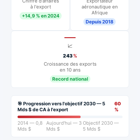
Chiffre d'affaires
Exportateur
à l'export
aéronautique en
Afrique
+14,9 % en 2024
Depuis 2018
📈
243
%
Croissance des exports
en 10 ans
Record national
🎯 Progression vers l'objectif 2030 — 5
60
Mds $ de CA à l'export
%
2014 — 0,8
Aujourd'hui — 3
Objectif 2030 —
Mds $
Mds $
5 Mds $