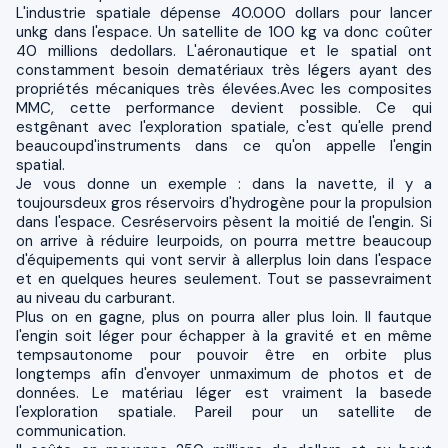
L'industrie spatiale dépense 40.000 dollars pour lancer
unkg dans l'espace. Un satellite de 100 kg va donc coûter
40 millions dedollars. L'aéronautique et le spatial ont
constamment besoin dematériaux très légers ayant des
propriétés mécaniques très élevées.Avec les composites
MMC, cette performance devient possible. Ce qui
estgênant avec l'exploration spatiale, c'est qu'elle prend
beaucoupd'instruments dans ce qu'on appelle l'engin
spatial.
Je vous donne un exemple : dans la navette, il y a
toujoursdeux gros réservoirs d'hydrogène pour la propulsion
dans l'espace. Cesréservoirs pèsent la moitié de l'engin. Si
on arrive à réduire leurpoids, on pourra mettre beaucoup
d'équipements qui vont servir à allerplus loin dans l'espace
et en quelques heures seulement. Tout se passevraiment
au niveau du carburant.
Plus on en gagne, plus on pourra aller plus loin. Il fautque
l'engin soit léger pour échapper à la gravité et en même
tempsautonome pour pouvoir être en orbite plus
longtemps afin d'envoyer unmaximum de photos et de
données. Le matériau léger est vraiment la basede
l'exploration spatiale. Pareil pour un satellite de
communication.