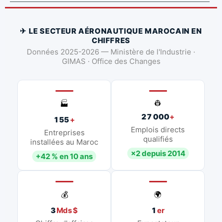
✈ LE SECTEUR AÉRONAUTIQUE MAROCAIN EN
CHIFFRES
Données 2025-2026 — Ministère de l'Industrie ·
GIMAS · Office des Changes
👷
🏭
27 000
+
155
+
Emplois directs
Entreprises
qualifiés
installées au Maroc
×2 depuis 2014
+42 % en 10 ans
💰
🌍
3
Mds $
1
er