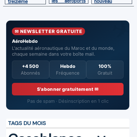
les aéroports
nouveau
treizième
du Maroc
directeur à la
Boeing 787
tête de
Dreamliner
l’Aéroport
Mohammed V
✉ NEWSLETTER GRATUITE
de Casablanca
AéroHebdo
L'actualité aéronautique du Maroc et du monde,
chaque semaine dans votre boîte mail.
+4 500
Hebdo
100%
Abonnés
Fréquence
Gratuit
S'abonner gratuitement ✉
Pas de spam · Désinscription en 1 clic
TAGS DU MOIS