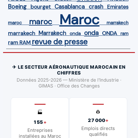
Boeing
Casablanca
crash
bourget
Emirates
Maroc
maroc
maroc
marrakech
onda
Marrakech
ONDA
marrakech
onda
ram
revue de presse
ram
RAM
✈ LE SECTEUR AÉRONAUTIQUE MAROCAIN EN
CHIFFRES
Données 2025-2026 — Ministère de l'Industrie ·
GIMAS · Office des Changes
👷
🏭
27 000
+
155
+
Emplois directs
Entreprises
qualifiés
installées au Maroc