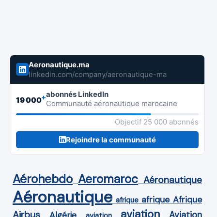
Aeronautique.ma
linkedin.com/company/aeronautique-ma
abonnés LinkedIn
+
19 000
Communauté aéronautique marocaine
Objectif 25 000 abonnés
Rejoindre la communauté
Aérohebdo
Aeromaroc
Aéronautique
Aéronautique
Afrique
afrique
afrique
aviation
Airbus
Aviation
Algérie
aviation