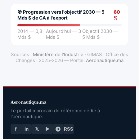
🎯 Progression vers l'objectif 2030 — 5
60
Mds $ de CA à l'export
%
2014 — 0,8
Aujourd'hui — 3
Objectif 2030 —
Mds $
Mds $
5 Mds $
Sources :
Ministère de l'Industrie
· GIMAS · Office des
Changes · 2025-2026 — Portail
Aeronautique.ma
Aeronautique.ma
Le portail marocain de référence dédié à
l'aéronautique.
f
in
𝕏
▶
RSS