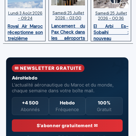
Samedi 25 Juillet
Samedi 25 Juillet
Lundi 3 Août 2026
2026 - 03:00
2026 - 00:36
- 09:24
Lancement du
El Arbi Es-
Royal Air Maroc
Pax Check dans
Sobaihi :
réceptionne son
les aéroports
nouveau
treizième
du Maroc
directeur à la
Boeing 787
tête de
Dreamliner
l’Aéroport
Mohammed V
✉ NEWSLETTER GRATUITE
de Casablanca
AéroHebdo
L'actualité aéronautique du Maroc et du monde,
chaque semaine dans votre boîte mail.
+4 500
Hebdo
100%
Abonnés
Fréquence
Gratuit
S'abonner gratuitement ✉