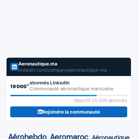
Aeronautique.ma
linkedin.com/company/aeronautique-ma
abonnés LinkedIn
+
19 000
Communauté aéronautique marocaine
Objectif 25 000 abonnés
Rejoindre la communauté
Aérohebdo
Aeromaroc
Aéronautique