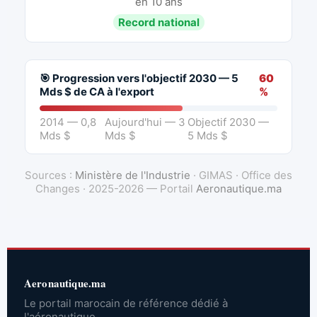
en 10 ans
Record national
🎯 Progression vers l'objectif 2030 — 5
60
Mds $ de CA à l'export
%
2014 — 0,8
Aujourd'hui — 3
Objectif 2030 —
Mds $
Mds $
5 Mds $
Sources :
Ministère de l'Industrie
· GIMAS · Office des
Changes · 2025-2026 — Portail
Aeronautique.ma
Aeronautique.ma
Le portail marocain de référence dédié à
l'aéronautique.