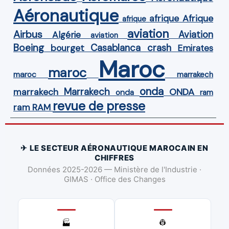
Aéronautique
Afrique
afrique
afrique
aviation
Airbus
Aviation
Algérie
aviation
Boeing
Casablanca
crash
bourget
Emirates
Maroc
maroc
maroc
marrakech
onda
Marrakech
ONDA
marrakech
onda
ram
revue de presse
ram
RAM
✈ LE SECTEUR AÉRONAUTIQUE MAROCAIN EN
CHIFFRES
Données 2025-2026 — Ministère de l'Industrie ·
GIMAS · Office des Changes
👷
🏭