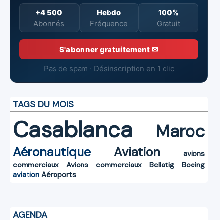
+4 500
Hebdo
100%
Abonnés
Fréquence
Gratuit
S'abonner gratuitement ✉
Pas de spam · Désinscription en 1 clic
TAGS DU MOIS
Casablanca
Maroc
Aéronautique
Aviation
avions
commerciaux
Avions commerciaux
Bellatig
Boeing
aviation
Aéroports
AGENDA