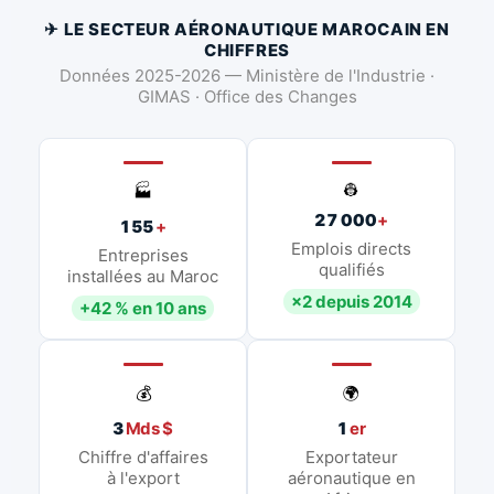
✈ LE SECTEUR AÉRONAUTIQUE MAROCAIN EN
CHIFFRES
Données 2025-2026 — Ministère de l'Industrie ·
GIMAS · Office des Changes
👷
🏭
27 000
+
155
+
Emplois directs
Entreprises
qualifiés
installées au Maroc
×2 depuis 2014
+42 % en 10 ans
💰
🌍
3
Mds $
1
er
Chiffre d'affaires
Exportateur
à l'export
aéronautique en