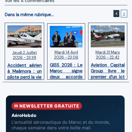
Voir les
4
commentaires
<
>
Dans la même rubrique...
Mardi 14 Avril
Mardi 31 Mars
Jeudi 2 Juillet
2026 - 23:06
2026 - 22:42
2026 - 23:39
GISS 2026 : Le
Aviation Capital
Accident aérien
Maroc signe
Group livre le
à Maâmora : un
deux accords
premier d’un lot
pilote perd la vie
avec l'OACI
de six Boeing
en combat
pour renforcer
737‑8 MAX
contre un
la surveillance
neufs à Royal Air
incendie
et la sécurité
Maroc
✉ NEWSLETTER GRATUITE
aériennes.
AéroHebdo
L'actualité aéronautique du Maroc et du monde,
chaque semaine dans votre boîte mail.