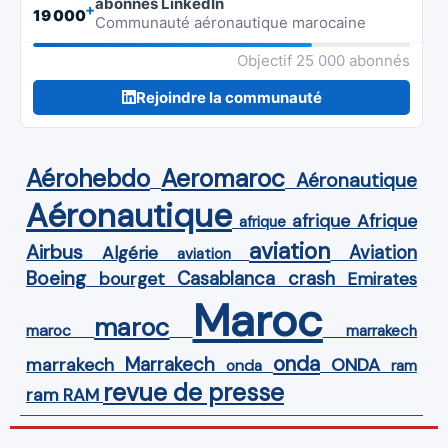
abonnés LinkedIn
+
19 000
Communauté aéronautique marocaine
Objectif 25 000 abonnés
Rejoindre la communauté
Aérohebdo
Aeromaroc
Aéronautique
Aéronautique
Afrique
afrique
afrique
aviation
Airbus
Aviation
Algérie
aviation
Boeing
Casablanca
crash
bourget
Emirates
Maroc
maroc
maroc
marrakech
onda
Marrakech
ONDA
marrakech
onda
ram
revue de presse
ram
RAM