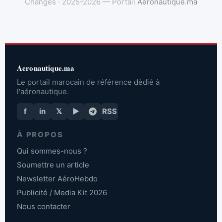
Changes · 2025-2026 — Portail
Aeronautique.ma
Aeronautique.ma
Le portail marocain de référence dédié à
l'aéronautique.
f
in
𝕏
▶
RSS
À PROPOS
Qui sommes-nous ?
Soumettre un article
Newsletter AéroHebdo
Publicité / Media Kit 2026
Nous contacter