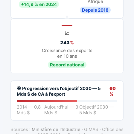
Afrique
+14,9 % en 2024
Depuis 2018
📈
243
%
Croissance des exports
en 10 ans
Record national
🎯 Progression vers l'objectif 2030 — 5
60
Mds $ de CA à l'export
%
2014 — 0,8
Aujourd'hui — 3
Objectif 2030 —
Mds $
Mds $
5 Mds $
Sources :
Ministère de l'Industrie
· GIMAS · Office des