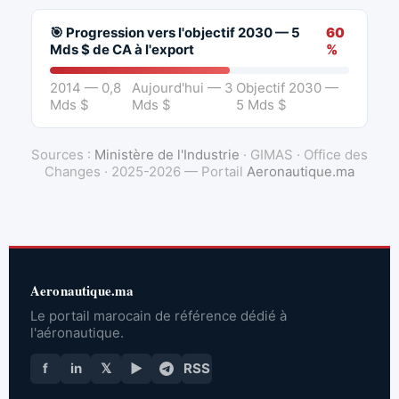
🎯 Progression vers l'objectif 2030 — 5
60
Mds $ de CA à l'export
%
2014 — 0,8
Aujourd'hui — 3
Objectif 2030 —
Mds $
Mds $
5 Mds $
Sources :
Ministère de l'Industrie
· GIMAS · Office des
Changes · 2025-2026 — Portail
Aeronautique.ma
Aeronautique.ma
Le portail marocain de référence dédié à
l'aéronautique.
f
in
𝕏
▶
RSS