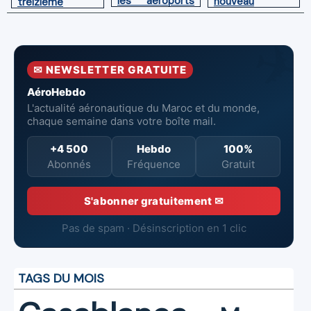
les aéroports
nouveau
treizième
du Maroc
directeur à la
Boeing 787
tête de
Dreamliner
l’Aéroport
Mohammed V
✉ NEWSLETTER GRATUITE
de Casablanca
AéroHebdo
L'actualité aéronautique du Maroc et du monde,
chaque semaine dans votre boîte mail.
+4 500
Hebdo
100%
Abonnés
Fréquence
Gratuit
S'abonner gratuitement ✉
Pas de spam · Désinscription en 1 clic
TAGS DU MOIS