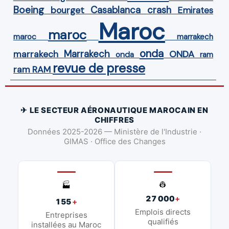
Boeing
Casablanca
crash
bourget
Emirates
Maroc
maroc
maroc
marrakech
onda
Marrakech
ONDA
marrakech
onda
ram
revue de presse
ram
RAM
✈ LE SECTEUR AÉRONAUTIQUE MAROCAIN EN
CHIFFRES
Données 2025-2026 — Ministère de l'Industrie ·
GIMAS · Office des Changes
👷
🏭
27 000
+
155
+
Emplois directs
Entreprises
qualifiés
installées au Maroc