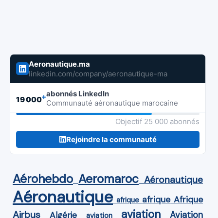
Aeronautique.ma
linkedin.com/company/aeronautique-ma
abonnés LinkedIn
+
19 000
Communauté aéronautique marocaine
Objectif 25 000 abonnés
Rejoindre la communauté
Aérohebdo
Aeromaroc
Aéronautique
Aéronautique
Afrique
afrique
afrique
aviation
Airbus
Aviation
Algérie
aviation