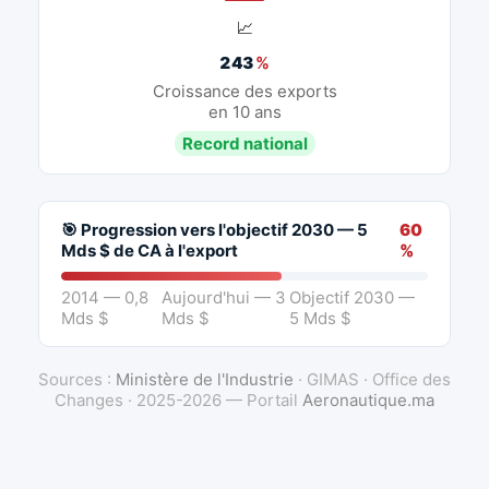
📈
243
%
Croissance des exports
en 10 ans
Record national
🎯 Progression vers l'objectif 2030 — 5
60
Mds $ de CA à l'export
%
2014 — 0,8
Aujourd'hui — 3
Objectif 2030 —
Mds $
Mds $
5 Mds $
Sources :
Ministère de l'Industrie
· GIMAS · Office des
Changes · 2025-2026 — Portail
Aeronautique.ma