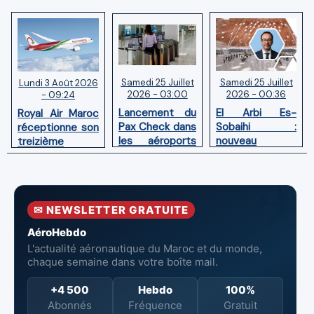
Samedi 25 Juillet
Samedi 25 Juillet
Lundi 3 Août 2026
2026 - 03:00
2026 - 00:36
- 09:24
Lancement du
El Arbi Es-
Royal Air Maroc
Pax Check dans
Sobaihi :
réceptionne son
les aéroports
nouveau
treizième
du Maroc
directeur à la
Boeing 787
tête de
Dreamliner
l’Aéroport
Mohammed V
✉ NEWSLETTER GRATUITE
de Casablanca
AéroHebdo
L'actualité aéronautique du Maroc et du monde,
chaque semaine dans votre boîte mail.
+4 500
Hebdo
100%
Abonnés
Fréquence
Gratuit