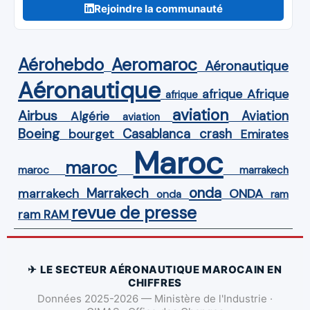
Rejoindre la communauté
Aérohebdo
Aeromaroc
Aéronautique
Aéronautique
Afrique
afrique
afrique
aviation
Airbus
Aviation
Algérie
aviation
Boeing
Casablanca
crash
bourget
Emirates
Maroc
maroc
maroc
marrakech
onda
Marrakech
ONDA
marrakech
onda
ram
revue de presse
ram
RAM
✈ LE SECTEUR AÉRONAUTIQUE MAROCAIN EN
CHIFFRES
Données 2025-2026 — Ministère de l'Industrie ·