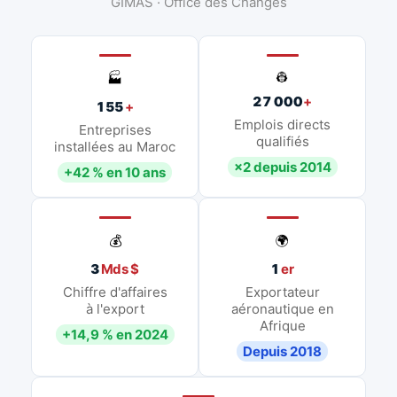
GIMAS · Office des Changes
👷
🏭
27 000
+
155
+
Emplois directs
Entreprises
qualifiés
installées au Maroc
×2 depuis 2014
+42 % en 10 ans
💰
🌍
3
Mds $
1
er
Chiffre d'affaires
Exportateur
à l'export
aéronautique en
Afrique
+14,9 % en 2024
Depuis 2018