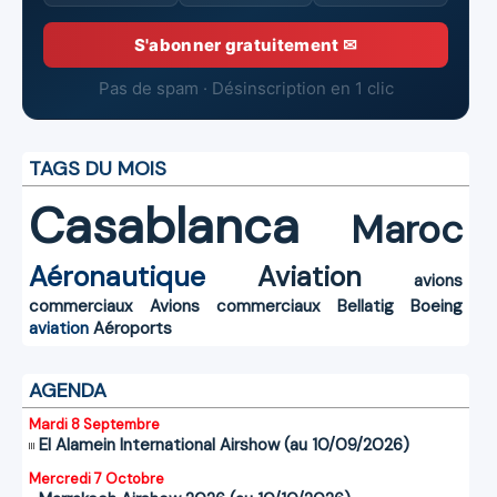
S'abonner gratuitement ✉
Pas de spam · Désinscription en 1 clic
TAGS DU MOIS
Casablanca
Maroc
Aéronautique
Aviation
avions
commerciaux
Avions commerciaux
Bellatig
Boeing
aviation
Aéroports
AGENDA
Mardi 8 Septembre
El Alamein International Airshow (au 10/09/2026)
Mercredi 7 Octobre