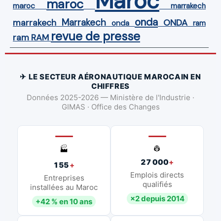
Maroc
maroc
maroc
marrakech
onda
Marrakech
ONDA
marrakech
onda
ram
revue de presse
ram
RAM
✈ LE SECTEUR AÉRONAUTIQUE MAROCAIN EN
CHIFFRES
Données 2025-2026 — Ministère de l'Industrie ·
GIMAS · Office des Changes
👷
🏭
27 000
+
155
+
Emplois directs
Entreprises
qualifiés
installées au Maroc
×2 depuis 2014
+42 % en 10 ans