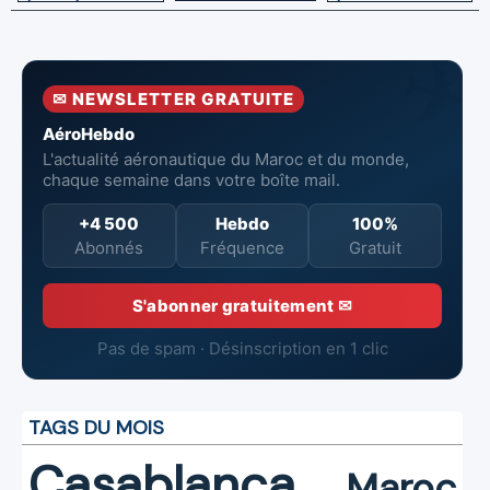
avec l'OACI
de six Boeing
en combat
pour renforcer
737‑8 MAX
contre un
la surveillance
neufs à Royal Air
incendie
et la sécurité
Maroc
✉ NEWSLETTER GRATUITE
aériennes.
AéroHebdo
L'actualité aéronautique du Maroc et du monde,
chaque semaine dans votre boîte mail.
+4 500
Hebdo
100%
Abonnés
Fréquence
Gratuit
S'abonner gratuitement ✉
Pas de spam · Désinscription en 1 clic
TAGS DU MOIS
Casablanca
Maroc