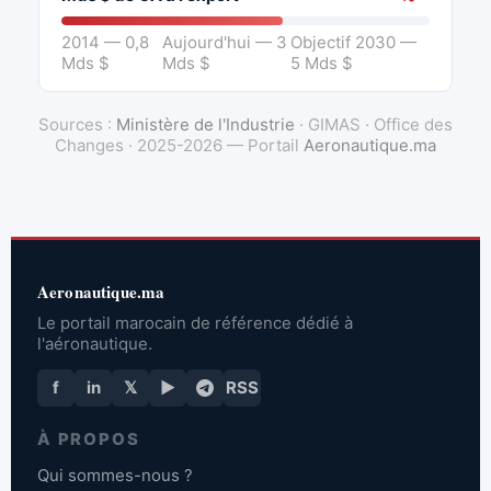
2014 — 0,8
Aujourd'hui — 3
Objectif 2030 —
Mds $
Mds $
5 Mds $
Sources :
Ministère de l'Industrie
· GIMAS · Office des
Changes · 2025-2026 — Portail
Aeronautique.ma
Aeronautique.ma
Le portail marocain de référence dédié à
l'aéronautique.
f
in
𝕏
▶
RSS
À PROPOS
Qui sommes-nous ?