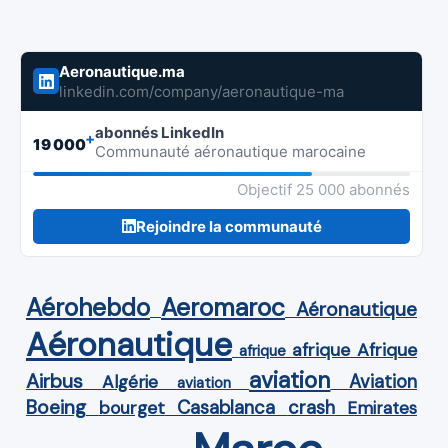
Aeronautique.ma
linkedin.com/company/aeronautique-ma
abonnés LinkedIn
+
19 000
Communauté aéronautique marocaine
Objectif 25 000 abonnés
Rejoindre la communauté
Aérohebdo
Aeromaroc
Aéronautique
Aéronautique
Afrique
afrique
afrique
aviation
Airbus
Aviation
Algérie
aviation
Boeing
Casablanca
crash
bourget
Emirates