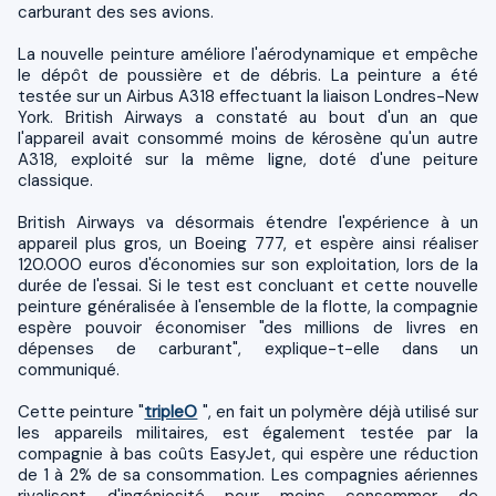
carburant des ses avions.
La nouvelle peinture améliore l'aérodynamique et empêche
le dépôt de poussière et de débris. La peinture a été
testée sur un Airbus A318 effectuant la liaison Londres-New
York. British Airways a constaté au bout d'un an que
l'appareil avait consommé moins de kérosène qu'un autre
A318, exploité sur la même ligne, doté d'une peiture
classique.
British Airways va désormais étendre l'expérience à un
appareil plus gros, un Boeing 777, et espère ainsi réaliser
120.000 euros d'économies sur son exploitation, lors de la
durée de l'essai. Si le test est concluant et cette nouvelle
peinture généralisée à l'ensemble de la flotte, la compagnie
espère pouvoir économiser "des millions de livres en
dépenses de carburant", explique-t-elle dans un
communiqué.
Cette peinture "
tripleO
", en fait un polymère déjà utilisé sur
les appareils militaires, est également testée par la
compagnie à bas coûts EasyJet, qui espère une réduction
de 1 à 2% de sa consommation. Les compagnies aériennes
rivalisent d'ingéniosité pour moins consommer de