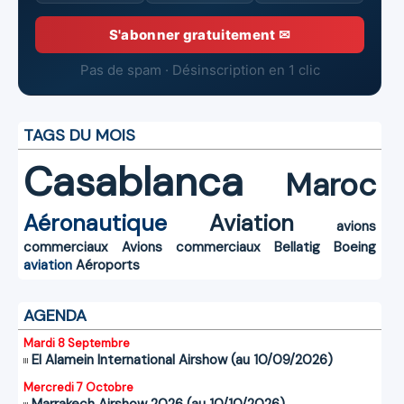
S'abonner gratuitement ✉
Pas de spam · Désinscription en 1 clic
TAGS DU MOIS
Casablanca
Maroc
Aéronautique
Aviation
avions
commerciaux
Avions commerciaux
Bellatig
Boeing
aviation
Aéroports
AGENDA
Mardi 8 Septembre
El Alamein International Airshow (au 10/09/2026)
Mercredi 7 Octobre
Marrakech Airshow 2026 (au 10/10/2026)