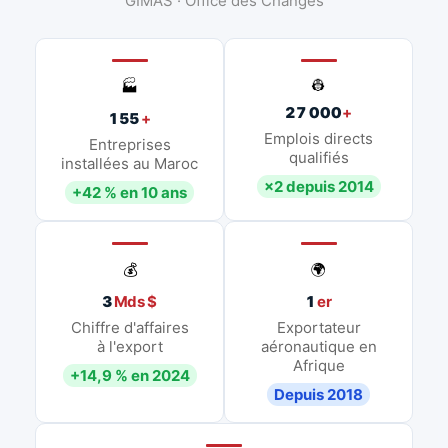
GIMAS · Office des Changes
👷
🏭
27 000
+
155
+
Emplois directs
Entreprises
qualifiés
installées au Maroc
×2 depuis 2014
+42 % en 10 ans
💰
🌍
3
Mds $
1
er
Chiffre d'affaires
Exportateur
à l'export
aéronautique en
Afrique
+14,9 % en 2024
Depuis 2018