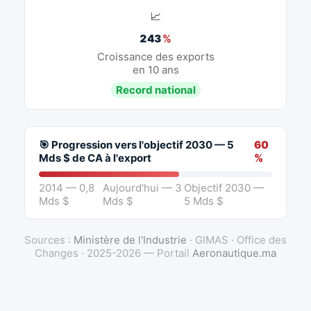
📈
243
%
Croissance des exports
en 10 ans
Record national
🎯 Progression vers l'objectif 2030 — 5
60
Mds $ de CA à l'export
%
2014 — 0,8
Aujourd'hui — 3
Objectif 2030 —
Mds $
Mds $
5 Mds $
Sources :
Ministère de l'Industrie
· GIMAS · Office des
Changes · 2025-2026 — Portail
Aeronautique.ma