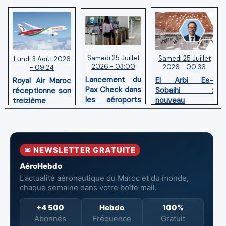
Samedi 25 Juillet
Samedi 25 Juillet
Lundi 3 Août 2026
2026 - 03:00
2026 - 00:36
- 09:24
Lancement du
El Arbi Es-
Royal Air Maroc
Pax Check dans
Sobaihi :
réceptionne son
les aéroports
nouveau
treizième
du Maroc
directeur à la
Boeing 787
tête de
Dreamliner
l’Aéroport
Mohammed V
✉ NEWSLETTER GRATUITE
de Casablanca
AéroHebdo
L'actualité aéronautique du Maroc et du monde,
chaque semaine dans votre boîte mail.
+4 500
Hebdo
100%
Abonnés
Fréquence
Gratuit