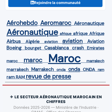
Rejoindre la communauté
Aérohebdo
Aeromaroc
Aéronautique
Aéronautique
Afrique
afrique
afrique
aviation
Airbus
Aviation
Algérie
aviation
Boeing
Casablanca
crash
bourget
Emirates
Maroc
maroc
maroc
marrakech
onda
Marrakech
ONDA
marrakech
onda
ram
revue de presse
ram
RAM
✈ LE SECTEUR AÉRONAUTIQUE MAROCAIN EN
CHIFFRES
Données 2025-2026 — Ministère de l'Industrie ·