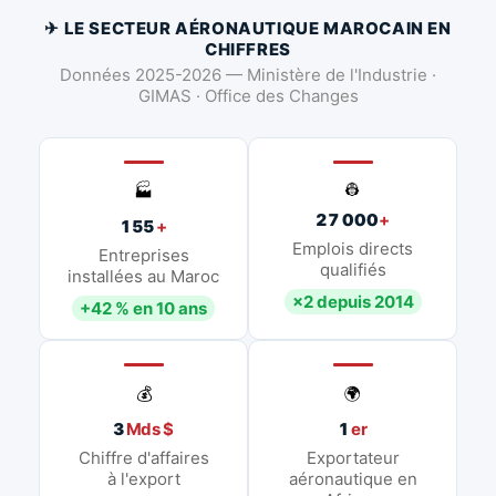
✈ LE SECTEUR AÉRONAUTIQUE MAROCAIN EN
CHIFFRES
Données 2025-2026 — Ministère de l'Industrie ·
GIMAS · Office des Changes
👷
🏭
27 000
+
155
+
Emplois directs
Entreprises
qualifiés
installées au Maroc
×2 depuis 2014
+42 % en 10 ans
💰
🌍
3
Mds $
1
er
Chiffre d'affaires
Exportateur
à l'export
aéronautique en