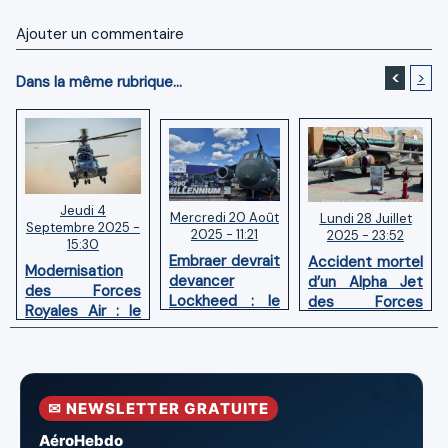
Ajouter un commentaire
<
>
Dans la même rubrique...
Jeudi 4
Mercredi 20 Août
Lundi 28 Juillet
Septembre 2025 -
2025 - 11:21
2025 - 23:52
15:30
Embraer devrait
Accident mortel
Modernisation
devancer
d’un Alpha Jet
des Forces
Lockheed : le
des Forces
Royales Air : le
Maroc opterait
Royales Air à
Maroc acquiert
pour le KC-390
Fès-Saïs
10 Airbus H225M
Millennium
✉ NEWSLETTER GRATUITE
AéroHebdo