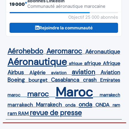
abonnés LinkedIn
+
19 000
Communauté aéronautique marocaine
Objectif 25 000 abonnés
Rejoindre la communauté
Aérohebdo
Aeromaroc
Aéronautique
Aéronautique
Afrique
afrique
afrique
aviation
Airbus
Aviation
Algérie
aviation
Boeing
Casablanca
crash
bourget
Emirates
Maroc
maroc
maroc
marrakech
onda
Marrakech
ONDA
marrakech
onda
ram
revue de presse
ram
RAM