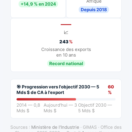
Afrique
+14,9 % en 2024
Depuis 2018
📈
243
%
Croissance des exports
en 10 ans
Record national
🎯 Progression vers l'objectif 2030 — 5
60
Mds $ de CA à l'export
%
2014 — 0,8
Aujourd'hui — 3
Objectif 2030 —
Mds $
Mds $
5 Mds $
Sources :
Ministère de l'Industrie
· GIMAS · Office des