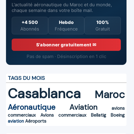
L'actualité aéronautique du Maroc et du monde,
chaque semaine dans votre boîte mail.
+4 500
Hebdo
100%
Abonnés
Fréquence
Gratuit
S'abonner gratuitement ✉
Pas de spam · Désinscription en 1 clic
TAGS DU MOIS
Casablanca
Maroc
Aéronautique
Aviation
avions
commerciaux
Avions commerciaux
Bellatig
Boeing
aviation
Aéroports