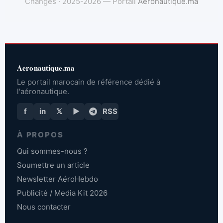
Changes · 2025-2026 — Portail
Aeronautique.ma
Aeronautique.ma
Le portail marocain de référence dédié à
l'aéronautique.
f
in
𝕏
▶
RSS
À PROPOS
Qui sommes-nous ?
Soumettre un article
Newsletter AéroHebdo
Publicité / Media Kit 2026
Nous contacter