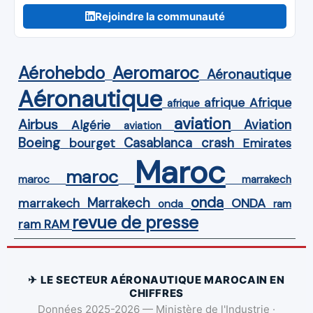
Rejoindre la communauté
Aérohebdo
Aeromaroc
Aéronautique
Aéronautique
Afrique
afrique
afrique
aviation
Airbus
Aviation
Algérie
aviation
Boeing
Casablanca
crash
bourget
Emirates
Maroc
maroc
maroc
marrakech
onda
Marrakech
ONDA
marrakech
onda
ram
revue de presse
ram
RAM
✈ LE SECTEUR AÉRONAUTIQUE MAROCAIN EN
CHIFFRES
Données 2025-2026 — Ministère de l'Industrie ·