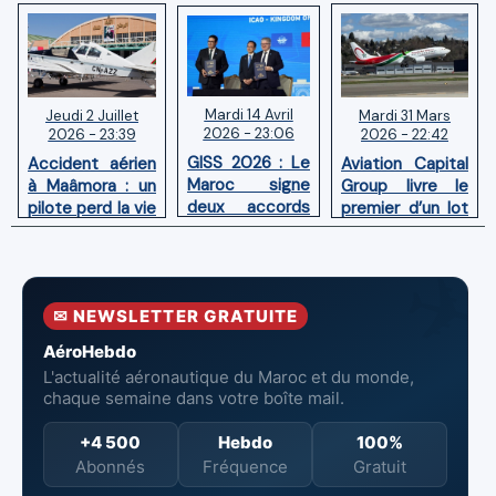
Mardi 14 Avril
Mardi 31 Mars
Jeudi 2 Juillet
2026 - 23:06
2026 - 22:42
2026 - 23:39
GISS 2026 : Le
Aviation Capital
Accident aérien
Maroc signe
Group livre le
à Maâmora : un
deux accords
premier d’un lot
pilote perd la vie
avec l'OACI
de six Boeing
en combat
pour renforcer
737‑8 MAX
contre un
la surveillance
neufs à Royal Air
incendie
et la sécurité
Maroc
✉ NEWSLETTER GRATUITE
aériennes.
AéroHebdo
L'actualité aéronautique du Maroc et du monde,
chaque semaine dans votre boîte mail.
+4 500
Hebdo
100%
Abonnés
Fréquence
Gratuit