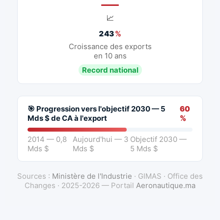
📈
243
%
Croissance des exports
en 10 ans
Record national
🎯 Progression vers l'objectif 2030 — 5
60
Mds $ de CA à l'export
%
2014 — 0,8
Aujourd'hui — 3
Objectif 2030 —
Mds $
Mds $
5 Mds $
Sources :
Ministère de l'Industrie
· GIMAS · Office des
Changes · 2025-2026 — Portail
Aeronautique.ma