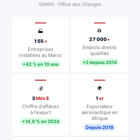
GIMAS · Office des Changes
👷
🏭
27 000
+
155
+
Emplois directs
Entreprises
qualifiés
installées au Maroc
×2 depuis 2014
+42 % en 10 ans
💰
🌍
3
Mds $
1
er
Chiffre d'affaires
Exportateur
à l'export
aéronautique en
Afrique
+14,9 % en 2024
Depuis 2018