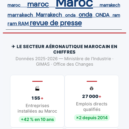
Maroc
maroc
maroc
marrakech
onda
Marrakech
ONDA
marrakech
onda
ram
revue de presse
ram
RAM
✈ LE SECTEUR AÉRONAUTIQUE MAROCAIN EN
CHIFFRES
Données 2025-2026 — Ministère de l'Industrie ·
GIMAS · Office des Changes
👷
🏭
27 000
+
155
+
Emplois directs
Entreprises
qualifiés
installées au Maroc
×2 depuis 2014
+42 % en 10 ans