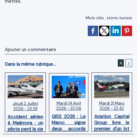
mètres.
Mots clés
:
storm
,
tunisie
Ajouter un commentaire
<
>
Dans la même rubrique...
Mardi 14 Avril
Mardi 31 Mars
Jeudi 2 Juillet
2026 - 23:06
2026 - 22:42
2026 - 23:39
GISS 2026 : Le
Aviation Capital
Accident aérien
Maroc signe
Group livre le
à Maâmora : un
deux accords
premier d’un lot
pilote perd la vie
avec l'OACI
de six Boeing
en combat