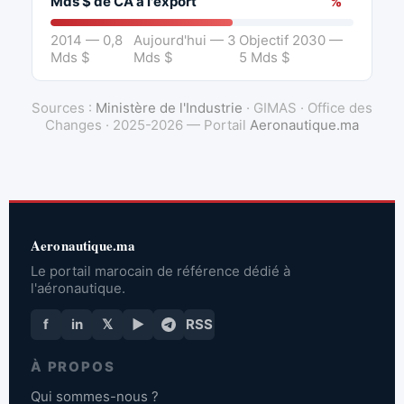
Mds $ de CA à l'export
%
2014 — 0,8
Aujourd'hui — 3
Objectif 2030 —
Mds $
Mds $
5 Mds $
Sources :
Ministère de l'Industrie
· GIMAS · Office des
Changes · 2025-2026 — Portail
Aeronautique.ma
Aeronautique.ma
Le portail marocain de référence dédié à
l'aéronautique.
f
in
𝕏
▶
RSS
À PROPOS
Qui sommes-nous ?