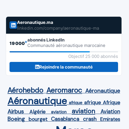
Aeronautique.ma
linkedin.com/company/aeronautique-ma
abonnés LinkedIn
+
19 000
Communauté aéronautique marocaine
Objectif 25 000 abonnés
Rejoindre la communauté
Aérohebdo
Aeromaroc
Aéronautique
Aéronautique
Afrique
afrique
afrique
aviation
Airbus
Aviation
Algérie
aviation
Boeing
Casablanca
crash
bourget
Emirates