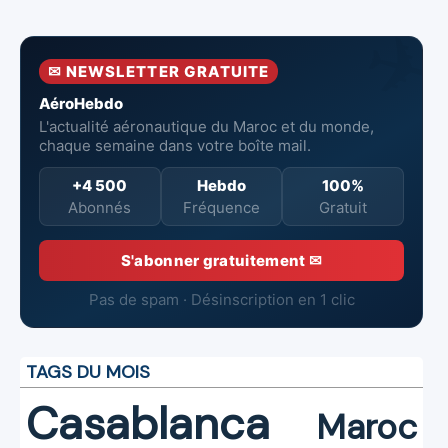
pour renforcer
737‑8 MAX
contre un
la surveillance
neufs à Royal Air
incendie
et la sécurité
Maroc
✉ NEWSLETTER GRATUITE
aériennes.
AéroHebdo
L'actualité aéronautique du Maroc et du monde,
chaque semaine dans votre boîte mail.
+4 500
Hebdo
100%
Abonnés
Fréquence
Gratuit
S'abonner gratuitement ✉
Pas de spam · Désinscription en 1 clic
TAGS DU MOIS
Casablanca
Maroc