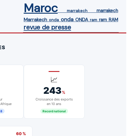
Maroc
marrakech
marrakech
onda
Marrakech
ONDA
ram
RAM
onda
ram
revue de presse
ES
📈
243
%
ur
Croissance des exports
 Afrique
en 10 ans
18
Record national
60 %