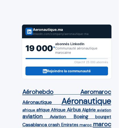
Aeronautique.ma
linkedin.com/company/aeronautique-ma
abonnés LinkedIn
19 000
+
Communauté aéronautique
marocaine
Objectif 25 000 abonnés
Rejoindre la communauté
Aérohebdo
Aeromaroc
Aéronautique
Aéronautique
Airbus
afrique
Afrique
Algérie
afrique
aviation
aviation
Aviation
Boeing
bourget
maroc
Casablanca
crash
Emirates
maroc