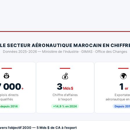
 LE SECTEUR AÉRONAUTIQUE MAROCAIN EN CHIFFR
Données 2025-2026 — Ministère de l'Industrie · GIMAS · Office des Changes
👷
💰
🌍
7 000
3
1
+
Mds $
er
lois directs
Chiffre d'affaires
Exportate
qualifiés
à l'export
aéronautique en
 depuis 2014
+14,9 % en 2024
Depuis 20
vers l'objectif 2030 — 5 Mds $ de CA à l'export