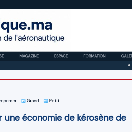
SE
MAGAZINE
ESPACE
FORMATION
GALE
Royal Ai
mprimer
Grand
Petit
ur une économie de kérosène de