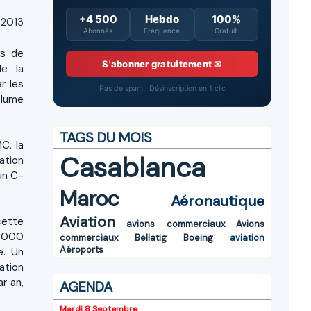
+4 500
Hebdo
100%
 2013
Abonnés
Fréquence
Gratuit
ts de
S'abonner gratuitement ✉
de la
r les
Pas de spam · Désinscription en 1 clic
olume
TAGS DU MOIS
C, la
Casablanca
ation
un C-
Maroc
Aéronautique
Aviation
cette
avions commerciaux
Avions
6 000
commerciaux
Bellatig
Boeing
aviation
Aéroports
e. Un
ation
r an,
AGENDA
Mardi 8 Septembre