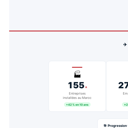
✈
🏭
155
2
+
Entreprises
Emp
installées au Maroc
+42 % en 10 ans
×2
🎯 Progression 