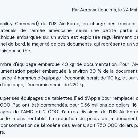
Par Aeronautique.ma, le 24 Mai
Mobility Command) de l’US Air Force, en charge des transpor
tériels de l’armée américaine, seule une petite partie 
hnique embarquée sur un avion est exploitée régulièrement pa
nnel de bord, la majorité de ces documents, qui représente un v
mais consultée.
mbre d'équipage embarque 40 kg de documentation. Pour l'AM
documentation papier embarquée à environ 30 % de la document
7 avec 4 hommes d’équipage l’économie serait de 110 kg, et sur 
’équipage, l’économie serait de 220 kg.
quiper ses équipages de tablettes iPad d’Apple pour remplacer 
000 iPad ont été commandés, pour 9,36 millions de dollars. 1
pages de l’AMC et 2 000 d’autres divisions de l’US Air Forc
ur le moins rentable. La réduction du poids de la document
a consommation de kérosène des avions, soit 750 000 dollars pa
rs.