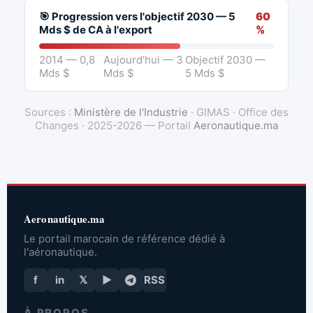
🎯 Progression vers l'objectif 2030 — 5
60
Mds $ de CA à l'export
%
2014 — 0,8
Aujourd'hui — 3
Objectif 2030 —
Mds $
Mds $
5 Mds $
Sources :
Ministère de l'Industrie
· GIMAS · Office des
Changes · 2025-2026 — Portail
Aeronautique.ma
Aeronautique.ma
Le portail marocain de référence dédié à
l'aéronautique.
f
in
𝕏
▶
RSS
À PROPOS