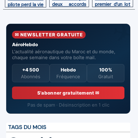
deux accords
premier d’un lot
pilote perd la vie
avec l'OACI
de six Boeing
en combat
pour renforcer
737‑8 MAX
contre un
la surveillance
neufs à Royal Air
incendie
et la sécurité
Maroc
✉ NEWSLETTER GRATUITE
aériennes.
AéroHebdo
L'actualité aéronautique du Maroc et du monde,
chaque semaine dans votre boîte mail.
+4 500
Hebdo
100%
Abonnés
Fréquence
Gratuit
S'abonner gratuitement ✉
Pas de spam · Désinscription en 1 clic
TAGS DU MOIS