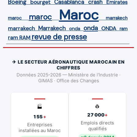
Boeing
Casablanca
crash
bourget
Emirates
Maroc
maroc
maroc
marrakech
onda
Marrakech
ONDA
marrakech
onda
ram
revue de presse
ram
RAM
✈ LE SECTEUR AÉRONAUTIQUE MAROCAIN EN
CHIFFRES
Données 2025-2026 — Ministère de l'Industrie ·
GIMAS · Office des Changes
👷
🏭
27 000
+
155
+
Emplois directs
Entreprises
qualifiés
installées au Maroc