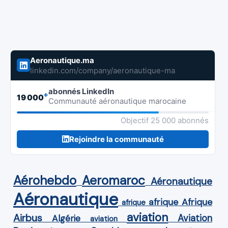
Aeronautique.ma
linkedin.com/company/aeronautique-ma
abonnés LinkedIn
+
19 000
Communauté aéronautique marocaine
Objectif 25 000 abonnés
Rejoindre la communauté
Aérohebdo
Aeromaroc
Aéronautique
Aéronautique
Afrique
afrique
afrique
aviation
Airbus
Aviation
Algérie
aviation