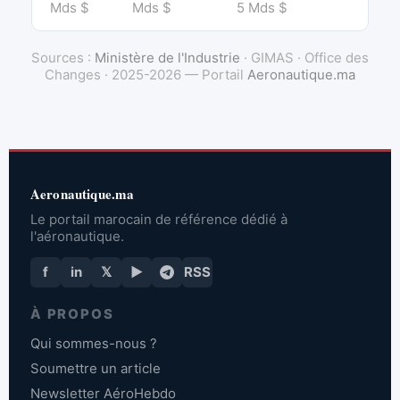
Mds $
Mds $
5 Mds $
Sources :
Ministère de l'Industrie
· GIMAS · Office des
Changes · 2025-2026 — Portail
Aeronautique.ma
Aeronautique.ma
Le portail marocain de référence dédié à
l'aéronautique.
f
in
𝕏
▶
RSS
À PROPOS
Qui sommes-nous ?
Soumettre un article
Newsletter AéroHebdo