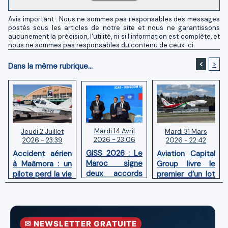
Avis important : Nous ne sommes pas responsables des messages
postés sous les articles de notre site et nous ne garantissons
aucunement la précision, l'utilité, ni si l'information est complète, et
nous ne sommes pas responsables du contenu de ceux-ci.
<
>
Dans la même rubrique...
Mardi 14 Avril
Mardi 31 Mars
Jeudi 2 Juillet
2026 - 23:06
2026 - 22:42
2026 - 23:39
GISS 2026 : Le
Aviation Capital
Accident aérien
Maroc signe
Group livre le
à Maâmora : un
deux accords
premier d’un lot
pilote perd la vie
avec l'OACI
de six Boeing
en combat
pour renforcer
737‑8 MAX
contre un
la surveillance
neufs à Royal Air
incendie
et la sécurité
Maroc
✉ NEWSLETTER GRATUITE
aériennes.