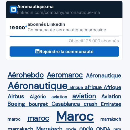
Aeronautique.ma
linkedin.com/company/aeronautique-ma
abonnés LinkedIn
+
19 000
Communauté aéronautique marocaine
Objectif 25 000 abonnés
Rejoindre la communauté
Aérohebdo
Aeromaroc
Aéronautique
Aéronautique
Afrique
afrique
afrique
aviation
Airbus
Aviation
Algérie
aviation
Boeing
Casablanca
crash
bourget
Emirates
Maroc
maroc
maroc
marrakech
onda
Marrakech
ONDA
marrakech
onda
ram