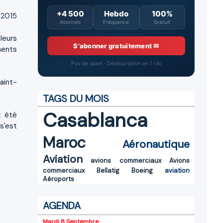
+4 500
Hebdo
100%
 2015
Abonnés
Fréquence
Gratuit
ôleurs
S'abonner gratuitement ✉
ments
Pas de spam · Désinscription en 1 clic
aint-
TAGS DU MOIS
Casablanca
t été
 s'est
Maroc
Aéronautique
Aviation
avions commerciaux
Avions
commerciaux
Bellatig
Boeing
aviation
Aéroports
AGENDA
Mardi 8 Septembre