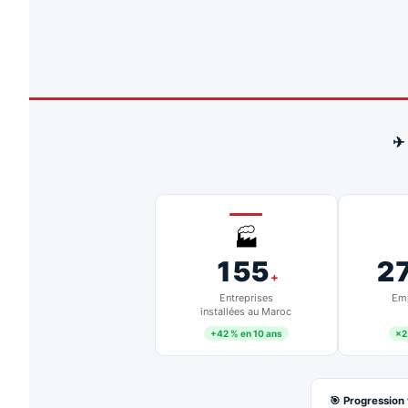
✈
🏭
155
2
+
Entreprises
Emp
installées au Maroc
+42 % en 10 ans
×2
🎯 Progression 