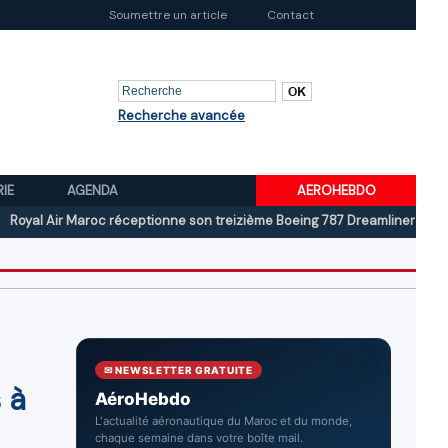
Soumettre un article
Contact
Recherche avancée
RIE
AGENDA
AEROHEBDO
ir Maroc réceptionne son treizième Boeing 787 Dreamliner
Boeing au 
✉ NEWSLETTER GRATUITE
 à
AéroHebdo
L'actualité aéronautique du Maroc et du monde,
chaque semaine dans votre boîte mail.