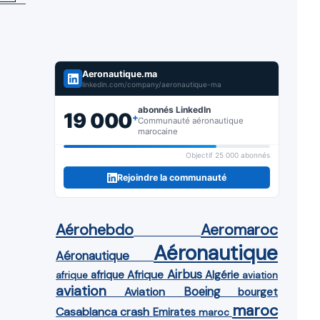
Aeronautique.ma
linkedin.com/company/aeronautique-ma
abonnés LinkedIn
19 000
+
Communauté aéronautique
marocaine
Objectif 25 000 abonnés
Rejoindre la communauté
Aérohebdo
Aeromaroc
Aéronautique
Aéronautique
Airbus
afrique
Afrique
Algérie
afrique
aviation
aviation
Aviation
Boeing
bourget
maroc
Casablanca
crash
Emirates
maroc