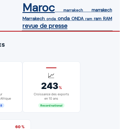
Maroc
marrakech
marrakech
onda
Marrakech
ONDA
ram
RAM
onda
ram
revue de presse
ES
📈
243
%
ur
Croissance des exports
 Afrique
en 10 ans
18
Record national
60 %