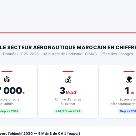
 LE SECTEUR AÉRONAUTIQUE MAROCAIN EN CHIFFR
Données 2025-2026 — Ministère de l'Industrie · GIMAS · Office des Changes
👷
💰
🌍
7 000
3
1
+
Mds $
er
lois directs
Chiffre d'affaires
Exportate
qualifiés
à l'export
aéronautique en
 depuis 2014
+14,9 % en 2024
Depuis 20
vers l'objectif 2030 — 5 Mds $ de CA à l'export