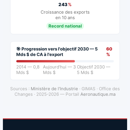
243
%
Croissance des exports
en 10 ans
Record national
🎯 Progression vers l'objectif 2030 — 5
60
Mds $ de CA à l'export
%
2014 — 0,8
Aujourd'hui — 3
Objectif 2030 —
Mds $
Mds $
5 Mds $
Sources :
Ministère de l'Industrie
· GIMAS · Office des
Changes · 2025-2026 — Portail
Aeronautique.ma