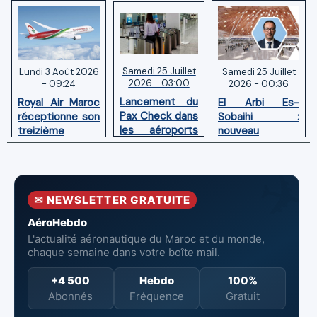
Samedi 25 Juillet
Samedi 25 Juillet
Lundi 3 Août 2026
2026 - 03:00
2026 - 00:36
- 09:24
Lancement du
El Arbi Es-
Royal Air Maroc
Pax Check dans
Sobaihi :
réceptionne son
les aéroports
nouveau
treizième
du Maroc
directeur à la
Boeing 787
tête de
Dreamliner
l’Aéroport
Mohammed V
✉ NEWSLETTER GRATUITE
de Casablanca
AéroHebdo
L'actualité aéronautique du Maroc et du monde,
chaque semaine dans votre boîte mail.
+4 500
Hebdo
100%
Abonnés
Fréquence
Gratuit