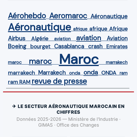
Aérohebdo
Aeromaroc
Aéronautique
Aéronautique
Afrique
afrique
afrique
aviation
Airbus
Aviation
Algérie
aviation
Boeing
Casablanca
crash
bourget
Emirates
Maroc
maroc
maroc
marrakech
onda
Marrakech
ONDA
marrakech
onda
ram
revue de presse
ram
RAM
✈ LE SECTEUR AÉRONAUTIQUE MAROCAIN EN
CHIFFRES
Données 2025-2026 — Ministère de l'Industrie ·
GIMAS · Office des Changes