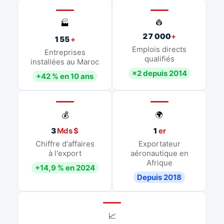
👷
🏭
27 000
+
155
+
Emplois directs
Entreprises
qualifiés
installées au Maroc
×2 depuis 2014
+42 % en 10 ans
💰
🌍
3
Mds $
1
er
Chiffre d'affaires
Exportateur
à l'export
aéronautique en
Afrique
+14,9 % en 2024
Depuis 2018
📈