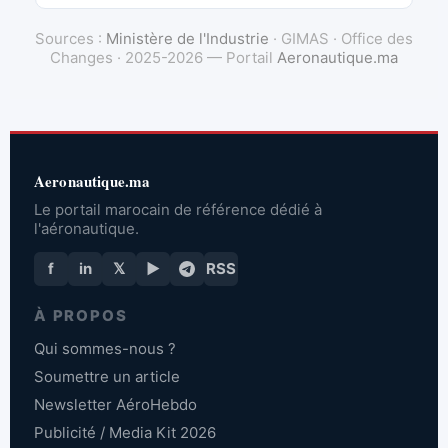
Sources :
Ministère de l'Industrie
· GIMAS · Office des
Changes · 2025-2026 — Portail
Aeronautique.ma
Aeronautique.ma
Le portail marocain de référence dédié à
l'aéronautique.
f
in
𝕏
▶
RSS
À PROPOS
Qui sommes-nous ?
Soumettre un article
Newsletter AéroHebdo
Publicité / Media Kit 2026