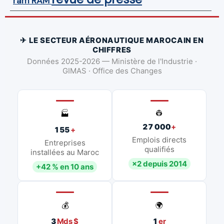
ram
RAM
✈ LE SECTEUR AÉRONAUTIQUE MAROCAIN EN
CHIFFRES
Données 2025-2026 — Ministère de l'Industrie ·
GIMAS · Office des Changes
👷
🏭
27 000
+
155
+
Emplois directs
Entreprises
qualifiés
installées au Maroc
×2 depuis 2014
+42 % en 10 ans
💰
🌍
3
Mds $
1
er