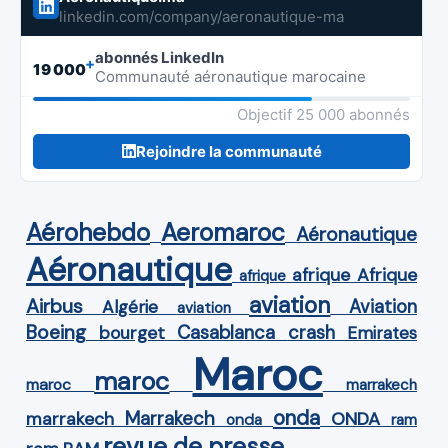
linkedin.com/company/aeronautique-ma
abonnés LinkedIn
+
19 000
Communauté aéronautique marocaine
Objectif 25 000 abonnés
Rejoindre la communauté
Aérohebdo
Aeromaroc
Aéronautique
Aéronautique
Afrique
afrique
afrique
aviation
Airbus
Aviation
Algérie
aviation
Boeing
Casablanca
crash
bourget
Emirates
Maroc
maroc
maroc
marrakech
onda
Marrakech
ONDA
marrakech
onda
ram
revue de presse