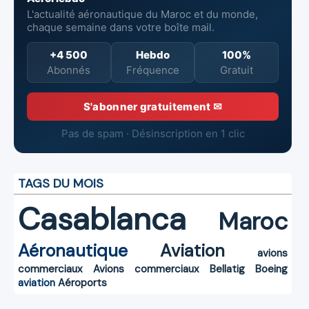
L'actualité aéronautique du Maroc et du monde,
chaque semaine dans votre boîte mail.
+4 500
Hebdo
100%
Abonnés
Fréquence
Gratuit
S'abonner gratuitement ✉
Pas de spam · Désinscription en 1 clic
TAGS DU MOIS
Casablanca
Maroc
Aéronautique
Aviation
avions
commerciaux
Avions commerciaux
Bellatig
Boeing
aviation
Aéroports