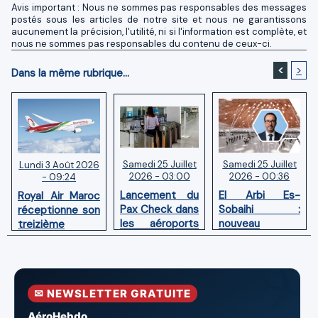
Avis important : Nous ne sommes pas responsables des messages
postés sous les articles de notre site et nous ne garantissons
aucunement la précision, l'utilité, ni si l'information est complète, et
nous ne sommes pas responsables du contenu de ceux-ci.
<
>
Dans la même rubrique...
Samedi 25 Juillet
Samedi 25 Juillet
Lundi 3 Août 2026
2026 - 03:00
2026 - 00:36
- 09:24
Lancement du
El Arbi Es-
Royal Air Maroc
Pax Check dans
Sobaihi :
réceptionne son
les aéroports
nouveau
treizième
du Maroc
directeur à la
Boeing 787
tête de
Dreamliner
l’Aéroport
Mohammed V
✉ NEWSLETTER GRATUITE
de Casablanca
AéroHebdo