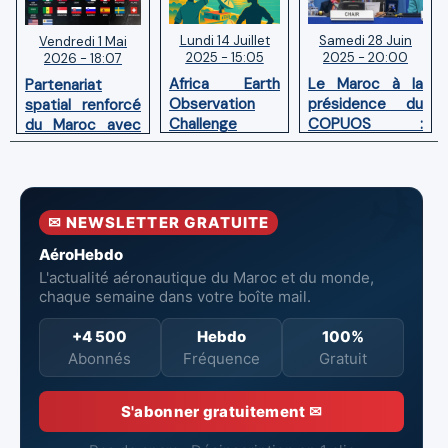
Lundi 14 Juillet
Samedi 28 Juin
Vendredi 1 Mai
2025 - 15:05
2025 - 20:00
2026 - 18:07
Africa Earth
Le Maroc à la
Partenariat
Observation
présidence du
spatial renforcé
Challenge
COPUOS :
du Maroc avec
(AEOC) 2025:
Impulser le
l'adhésion aux
les talents
développement
Accords
spatiaux
spatial en
Artemis
africains
Afrique
✉ NEWSLETTER GRATUITE
entrent dans
l’arène !
AéroHebdo
L'actualité aéronautique du Maroc et du monde,
chaque semaine dans votre boîte mail.
+4 500
Hebdo
100%
Abonnés
Fréquence
Gratuit
S'abonner gratuitement ✉