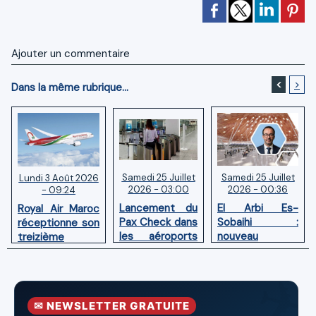
Ajouter un commentaire
<
>
Dans la même rubrique...
Samedi 25 Juillet
Samedi 25 Juillet
Lundi 3 Août 2026
2026 - 03:00
2026 - 00:36
- 09:24
Lancement du
El Arbi Es-
Royal Air Maroc
Pax Check dans
Sobaihi :
réceptionne son
les aéroports
nouveau
treizième
du Maroc
directeur à la
Boeing 787
tête de
Dreamliner
l’Aéroport
Mohammed V
✉ NEWSLETTER GRATUITE
de Casablanca