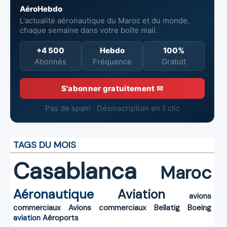
AéroHebdo
L'actualité aéronautique du Maroc et du monde,
chaque semaine dans votre boîte mail.
+4 500
Hebdo
100%
Abonnés
Fréquence
Gratuit
S'abonner gratuitement ✉
Pas de spam · Désinscription en 1 clic
TAGS DU MOIS
Casablanca
Maroc
Aéronautique
Aviation
avions
commerciaux
Avions commerciaux
Bellatig
Boeing
aviation
Aéroports