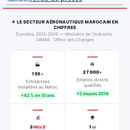
✈ LE SECTEUR AÉRONAUTIQUE MAROCAIN EN
CHIFFRES
Données 2025-2026 — Ministère de l'Industrie ·
GIMAS · Office des Changes
👷
🏭
27 000
+
155
+
Emplois directs
Entreprises
qualifiés
installées au Maroc
×2 depuis 2014
+42 % en 10 ans
💰
🌍
3
Mds $
1
er