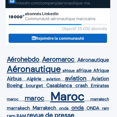
linkedin.com/company/aeronautique-ma
abonnés LinkedIn
+
19 000
Communauté aéronautique marocaine
Objectif 25 000 abonnés
Rejoindre la communauté
Aérohebdo
Aeromaroc
Aéronautique
Aéronautique
Afrique
afrique
afrique
aviation
Airbus
Aviation
Algérie
aviation
Boeing
Casablanca
crash
bourget
Emirates
Maroc
maroc
maroc
marrakech
onda
Marrakech
ONDA
marrakech
onda
ram
revue de presse
ram
RAM