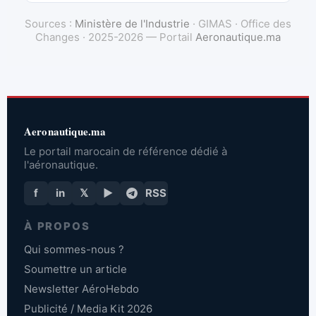
Sources :
Ministère de l'Industrie
· GIMAS · Office des
Changes · 2025-2026 — Portail
Aeronautique.ma
Aeronautique.ma
Le portail marocain de référence dédié à
l'aéronautique.
f
in
𝕏
▶
RSS
À PROPOS
Qui sommes-nous ?
Soumettre un article
Newsletter AéroHebdo
Publicité / Media Kit 2026