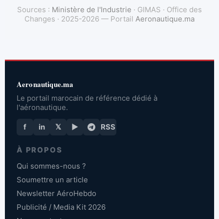
Sources :
Ministère de l'Industrie
· GIMAS · Office des
Changes · 2025-2026 — Portail
Aeronautique.ma
Aeronautique.ma
Le portail marocain de référence dédié à
l'aéronautique.
f
in
𝕏
▶
RSS
À PROPOS
Qui sommes-nous ?
Soumettre un article
Newsletter AéroHebdo
Publicité / Media Kit 2026