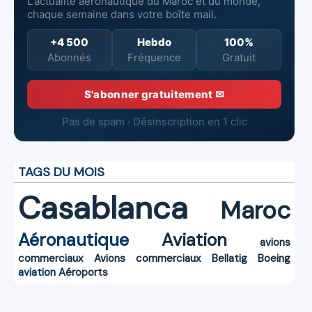
L'actualité aéronautique du Maroc et du monde,
chaque semaine dans votre boîte mail.
+4 500
Hebdo
100%
Abonnés
Fréquence
Gratuit
S'abonner gratuitement ✉
Pas de spam · Désinscription en 1 clic
TAGS DU MOIS
Casablanca
Maroc
Aéronautique
Aviation
avions
commerciaux
Avions commerciaux
Bellatig
Boeing
aviation
Aéroports