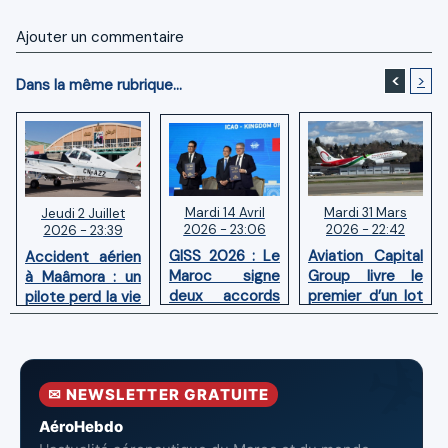
Ajouter un commentaire
<
>
Dans la même rubrique...
Mardi 14 Avril
Mardi 31 Mars
Jeudi 2 Juillet
2026 - 23:06
2026 - 22:42
2026 - 23:39
GISS 2026 : Le
Aviation Capital
Accident aérien
Maroc signe
Group livre le
à Maâmora : un
deux accords
premier d’un lot
pilote perd la vie
avec l'OACI
de six Boeing
en combat
pour renforcer
737‑8 MAX
contre un
la surveillance
neufs à Royal Air
incendie
et la sécurité
Maroc
✉ NEWSLETTER GRATUITE
aériennes.
AéroHebdo