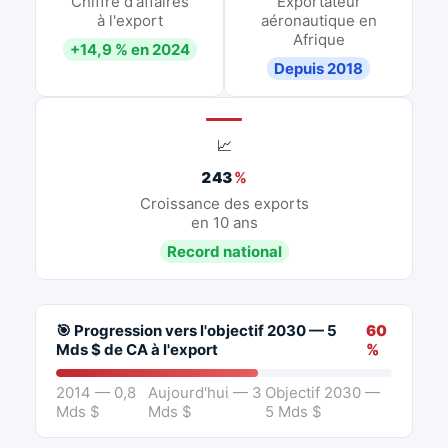
Chiffre d'affaires
Exportateur
à l'export
aéronautique en
Afrique
+14,9 % en 2024
Depuis 2018
📈
243
%
Croissance des exports
en 10 ans
Record national
🎯 Progression vers l'objectif 2030 — 5
60
Mds $ de CA à l'export
%
2014 — 0,8
Aujourd'hui — 3
Objectif 2030 —
Mds $
Mds $
5 Mds $