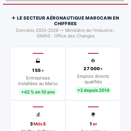
✈ LE SECTEUR AÉRONAUTIQUE MAROCAIN EN
CHIFFRES
Données 2025-2026 — Ministère de l'Industrie ·
GIMAS · Office des Changes
👷
🏭
27 000
+
155
+
Emplois directs
Entreprises
qualifiés
installées au Maroc
×2 depuis 2014
+42 % en 10 ans
💰
🌍
3
Mds $
1
er