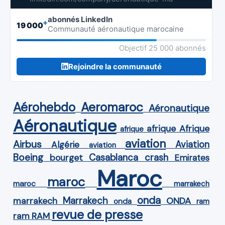
abonnés LinkedIn
+
19 000
Communauté aéronautique marocaine
Objectif 25 000 abonnés
Rejoindre la communauté
Aérohebdo
Aeromaroc
Aéronautique
Aéronautique
Afrique
afrique
afrique
aviation
Airbus
Aviation
Algérie
aviation
Boeing
Casablanca
crash
bourget
Emirates
Maroc
maroc
maroc
marrakech
onda
Marrakech
ONDA
marrakech
onda
ram
revue de presse
ram
RAM