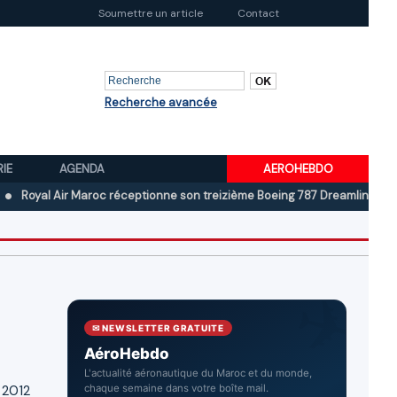
Soumettre un article
Contact
Recherche avancée
RIE
AGENDA
AEROHEBDO
Air Maroc réceptionne son treizième Boeing 787 Dreamliner
Boeing au
✉ NEWSLETTER GRATUITE
AéroHebdo
L'actualité aéronautique du Maroc et du monde,
 2012
chaque semaine dans votre boîte mail.