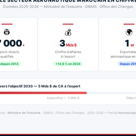
 LE SECTEUR AÉRONAUTIQUE MAROCAIN EN CHIFFR
Données 2025-2026 — Ministère de l'Industrie · GIMAS · Office des Changes
👷
💰
🌍
7 000
3
1
+
Mds $
er
lois directs
Chiffre d'affaires
Exportate
qualifiés
à l'export
aéronautique en
 depuis 2014
+14,9 % en 2024
Depuis 20
vers l'objectif 2030 — 5 Mds $ de CA à l'export
Aujourd'hui — 3 Mds $
Object
ces :
Ministère de l'Industrie
· GIMAS · Office des Changes · 2025-2026 — Portail
Aeronautiq