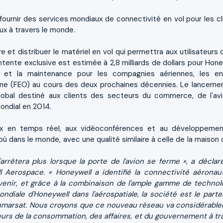
fournir des services mondiaux de connectivité en vol pour les cl
ux à travers le monde.
 et distribuer le matériel en vol qui permettra aux utilisateurs 
ente exclusive est estimée à 2,8 milliards de dollars pour Hone
e, et la maintenance pour les compagnies aériennes, les en
gine (FEO) au cours des deux prochaines décennies. Le lanceme
lobal destiné aux clients des secteurs du commerce, de l'avi
ondial en 2014.
aux en temps réel, aux vidéoconférences et au développeme
 dans le monde, avec une qualité similaire à celle de la maison 
arrêtera plus lorsque la porte de l'avion se ferme », a décla
l Aerospace. « Honeywell a identifié la connectivité aéronau
nir, et grâce à la combinaison de l'ample gamme de technol
ndiale d'Honeywell dans l'aérospatiale, la société est le parte
d'Inmarsat. Nous croyons que ce nouveau réseau va considérabl
teurs de la consommation, des affaires, et du gouvernement à tr