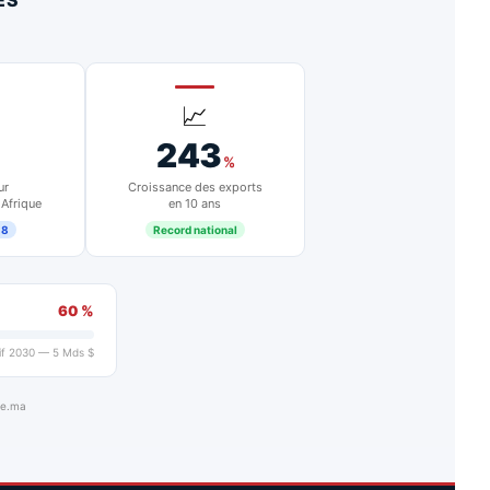
ES
📈
243
%
ur
Croissance des exports
 Afrique
en 10 ans
18
Record national
60 %
if 2030 — 5 Mds $
ue.ma