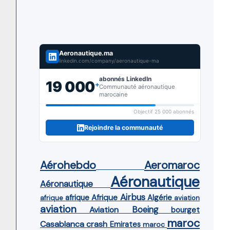
Aeronautique.ma
linkedin.com/company/aeronautique-ma
abonnés LinkedIn
19 000
+
Communauté aéronautique
marocaine
Objectif 25 000 abonnés
Rejoindre la communauté
Aérohebdo
Aeromaroc
Aéronautique
Aéronautique
Airbus
afrique
Afrique
Algérie
afrique
aviation
aviation
Aviation
Boeing
bourget
maroc
Casablanca
crash
Emirates
maroc