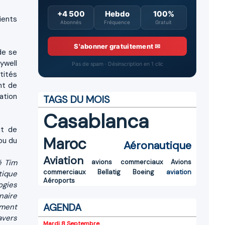
+4 500
Hebdo
100%
ients
Abonnés
Fréquence
Gratuit
S'abonner gratuitement ✉
de se
ywell
Pas de spam · Désinscription en 1 clic
tités
nt de
ation
TAGS DU MOIS
Casablanca
nt de
Maroc
ou du
Aéronautique
Aviation
ré
Tim
avions commerciaux
Avions
commerciaux
Bellatig
Boeing
aviation
tique
Aéroports
ogies
naire
AGENDA
ement
avers
Mardi 8 Septembre