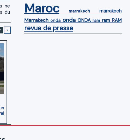
Maroc
us ne
marrakech
marrakech
es du
onda
Marrakech
ONDA
ram
RAM
onda
ram
revue de presse
<
>
’un
yal