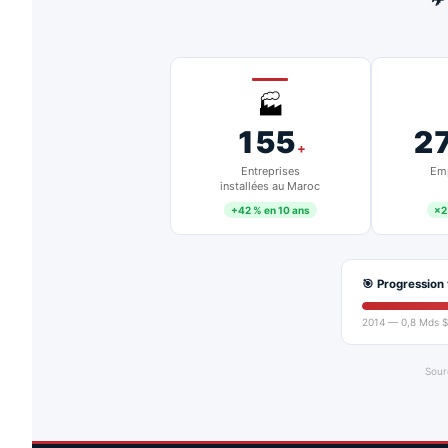
✈
🏭
155
2
+
Entreprises
Emp
installées au Maroc
+42 % en 10 ans
×2
🎯 Progression 
2014 — 0,8 Mds $
Sour