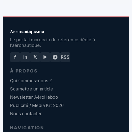
Aeronautique.ma
Le portail marocain de référence dédié à
l'aéronautique.
f
in
𝕏
▶
RSS
À PROPOS
Qui sommes-nous ?
Soumettre un article
Newsletter AéroHebdo
Publicité / Media Kit 2026
Nous contacter
NAVIGATION