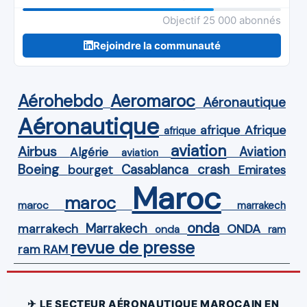
Objectif 25 000 abonnés
Rejoindre la communauté
Aérohebdo
Aeromaroc
Aéronautique
Aéronautique
Afrique
afrique
afrique
aviation
Airbus
Aviation
Algérie
aviation
Boeing
Casablanca
crash
bourget
Emirates
Maroc
maroc
maroc
marrakech
onda
Marrakech
ONDA
marrakech
onda
ram
revue de presse
ram
RAM
✈ LE SECTEUR AÉRONAUTIQUE MAROCAIN EN