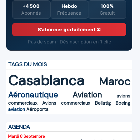
+4 500
Hebdo
100%
Abonnés
Fréquence
Gratuit
S'abonner gratuitement ✉
Pas de spam · Désinscription en 1 clic
TAGS DU MOIS
Casablanca
Maroc
Aéronautique
Aviation
avions
commerciaux
Avions commerciaux
Bellatig
Boeing
aviation
Aéroports
AGENDA
Mardi 8 Septembre