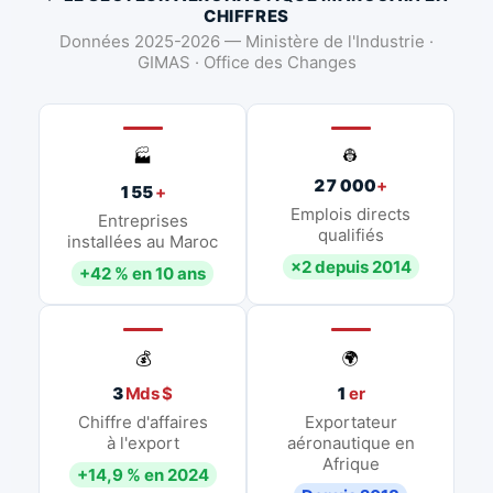
CHIFFRES
Données 2025-2026 — Ministère de l'Industrie ·
GIMAS · Office des Changes
👷
🏭
27 000
+
155
+
Emplois directs
Entreprises
qualifiés
installées au Maroc
×2 depuis 2014
+42 % en 10 ans
💰
🌍
3
Mds $
1
er
Chiffre d'affaires
Exportateur
à l'export
aéronautique en
Afrique
+14,9 % en 2024