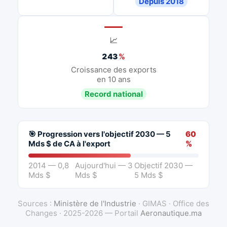
Depuis 2018
📈
243
%
Croissance des exports
en 10 ans
Record national
🎯 Progression vers l'objectif 2030 — 5
60
Mds $ de CA à l'export
%
2014 — 0,8
Aujourd'hui — 3
Objectif 2030 —
Mds $
Mds $
5 Mds $
Sources :
Ministère de l'Industrie
· GIMAS · Office des
Changes · 2025-2026 — Portail
Aeronautique.ma