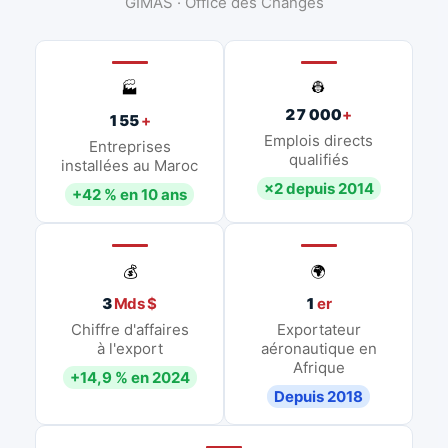
GIMAS · Office des Changes
👷
🏭
27 000
+
155
+
Emplois directs
Entreprises
qualifiés
installées au Maroc
×2 depuis 2014
+42 % en 10 ans
💰
🌍
3
Mds $
1
er
Chiffre d'affaires
Exportateur
à l'export
aéronautique en
Afrique
+14,9 % en 2024
Depuis 2018