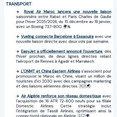
TRANSPORT
✈️
Royal Air Maroc lancera une nouvelle liaison
saisonnière entre Rabat et Paris Charles de Gaulle
pour l'hiver 2025/2026, du 15 décembre au 18 janvier,
avec un Boeing 737-800. 🌍🛬
✈️
Vueling connecte Barcelone à Essaouira
avec une
nouvelle liaison directe avec deux vols par semaine.
✈️
EasyJet a officiellement annoncé l’ouverture
, dès
l’hiver prochain, de deux lignes directes reliant
l’aéroport de Rennes à Agadir et Marrakech.
✈️
L'ONMT et China Eastern Airlines
s'associent pour
promouvoir le Maroc en Chine, visant un million de
touristes d'ici 2030 avec des campagnes marketing
et des liaisons aériennes directes. 🇲🇦🌏
✈️
Air Algérie renforce son réseau domestique
avec
l'acquisition de 16 ATR 72-600 neufs pour sa filiale
Domestic Airlines. Cette stratégie inclut
l'intégration de Tassili Airlines, optimisant ainsi la
connectivité régionale en Algérie. 🇩🇿🌍