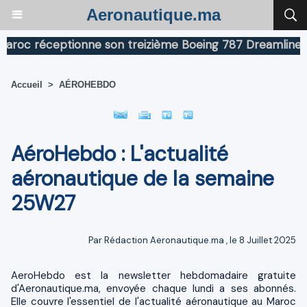
Aeronautique.ma
éceptionne son treizième Boeing 787 Dreamliner
Boein
Accueil
>
AÉROHEBDO
AéroHebdo : L'actualité
aéronautique de la semaine
25W27
Par
Rédaction Aeronautique.ma
, le 8 Juillet 2025
AeroHebdo est la newsletter hebdomadaire gratuite
d'Aeronautique.ma, envoyée chaque lundi a ses abonnés.
Elle couvre l'essentiel de l'actualité aéronautique au Maroc