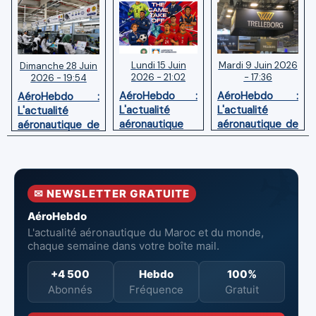
Lundi 15 Juin
Mardi 9 Juin 2026
Dimanche 28 Juin
2026 - 21:02
- 17:36
2026 - 19:54
AéroHebdo :
AéroHebdo :
AéroHebdo :
L'actualité
L'actualité
L'actualité
aéronautique
aéronautique de
aéronautique de
de la semaine
la semaine
la semaine
26W24
26W23
26W26
✉ NEWSLETTER GRATUITE
AéroHebdo
L'actualité aéronautique du Maroc et du monde,
chaque semaine dans votre boîte mail.
+4 500
Hebdo
100%
Abonnés
Fréquence
Gratuit