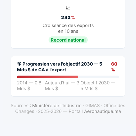
📈
243
%
Croissance des exports
en 10 ans
Record national
🎯 Progression vers l'objectif 2030 — 5
60
Mds $ de CA à l'export
%
2014 — 0,8
Aujourd'hui — 3
Objectif 2030 —
Mds $
Mds $
5 Mds $
Sources :
Ministère de l'Industrie
· GIMAS · Office des
Changes · 2025-2026 — Portail
Aeronautique.ma