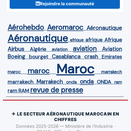
Rejoindre la communauté
Aérohebdo
Aeromaroc
Aéronautique
Aéronautique
Afrique
afrique
afrique
aviation
Airbus
Aviation
Algérie
aviation
Boeing
Casablanca
crash
bourget
Emirates
Maroc
maroc
maroc
marrakech
onda
Marrakech
ONDA
marrakech
onda
ram
revue de presse
ram
RAM
✈ LE SECTEUR AÉRONAUTIQUE MAROCAIN EN
CHIFFRES
Données 2025-2026 — Ministère de l'Industrie ·