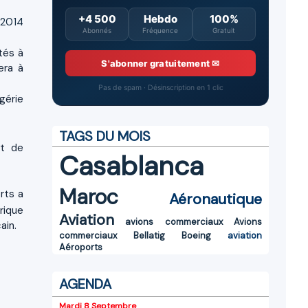
+4 500
Hebdo
100%
 2014
Abonnés
Fréquence
Gratuit
tés à
S'abonner gratuitement ✉
era à
Pas de spam · Désinscription en 1 clic
lgérie
TAGS DU MOIS
rt de
Casablanca
Maroc
rts a
Aéronautique
frique
Aviation
avions commerciaux
Avions
ain.
commerciaux
Bellatig
Boeing
aviation
Aéroports
AGENDA
Mardi 8 Septembre