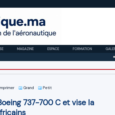
SE
MAGAZINE
ESPACE
FORMATION
GALE
Royal A
mprimer
Grand
Petit
oeing 737-700 C et vise la
fricains