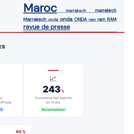
Maroc
marrakech
marrakech
onda
Marrakech
ONDA
ram
RAM
onda
ram
revue de presse
ES
📈
243
%
ur
Croissance des exports
 Afrique
en 10 ans
18
Record national
60 %