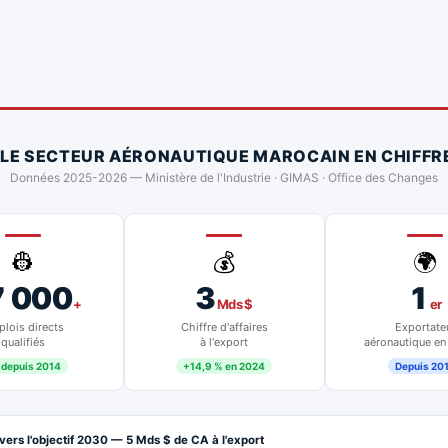
 LE SECTEUR AÉRONAUTIQUE MAROCAIN EN CHIFFR
Données 2025-2026 — Ministère de l'Industrie · GIMAS · Office des Changes
👷
💰
🌍
7 000
3
1
+
Mds $
er
lois directs
Chiffre d'affaires
Exportate
qualifiés
à l'export
aéronautique en
 depuis 2014
+14,9 % en 2024
Depuis 20
vers l'objectif 2030 — 5 Mds $ de CA à l'export