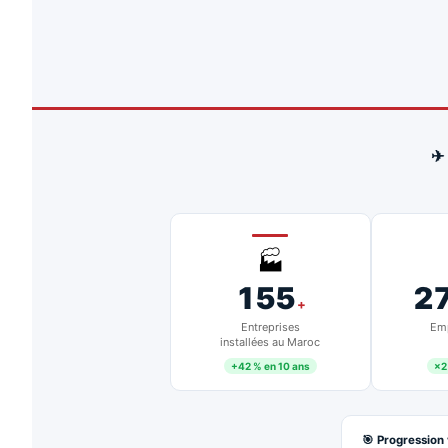
✈
🏭
155
2
+
Entreprises
Emp
installées au Maroc
+42 % en 10 ans
×2
🎯 Progression 