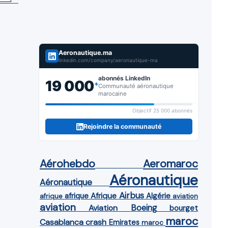
Aeronautique.ma
linkedin.com/company/aeronautique-ma
abonnés LinkedIn
19 000
+
Communauté aéronautique
marocaine
Objectif 25 000 abonnés
Rejoindre la communauté
Aérohebdo
Aeromaroc
Aéronautique
Aéronautique
Airbus
afrique
Afrique
Algérie
afrique
aviation
aviation
Aviation
Boeing
bourget
maroc
Casablanca
crash
Emirates
maroc