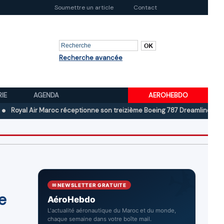
Soumettre un article
Contact
Recherche avancée
RIE
AGENDA
AEROHEBDO
Air Maroc réceptionne son treizième Boeing 787 Dreamliner
Boeing au
✉ NEWSLETTER GRATUITE
e
AéroHebdo
L'actualité aéronautique du Maroc et du monde,
chaque semaine dans votre boîte mail.