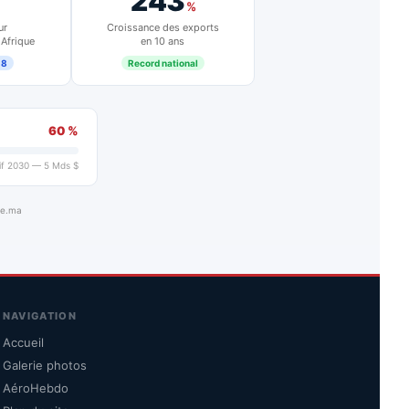
243
%
ur
Croissance des exports
 Afrique
en 10 ans
18
Record national
60 %
if 2030 — 5 Mds $
ue.ma
NAVIGATION
Accueil
Galerie photos
AéroHebdo