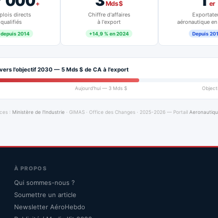
7 000
3
1
+
Mds $
er
lois directs
Chiffre d'affaires
Exportate
qualifiés
à l'export
aéronautique en
 depuis 2014
+14,9 % en 2024
Depuis 20
vers l'objectif 2030 — 5 Mds $ de CA à l'export
Aujourd'hui — 3 Mds $
Object
ces :
Ministère de l'Industrie
· GIMAS · Office des Changes · 2025-2026 — Portail
Aeronautiq
À PROPOS
Qui sommes-nous ?
Soumettre un article
Newsletter AéroHebdo