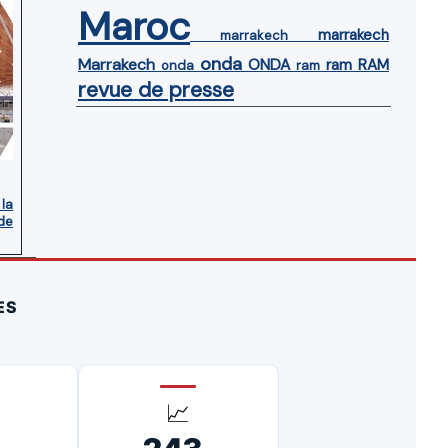
Maroc
marrakech
marrakech
onda
Marrakech
ONDA
ram
RAM
onda
ram
revue de presse
 la
de
ES
📈