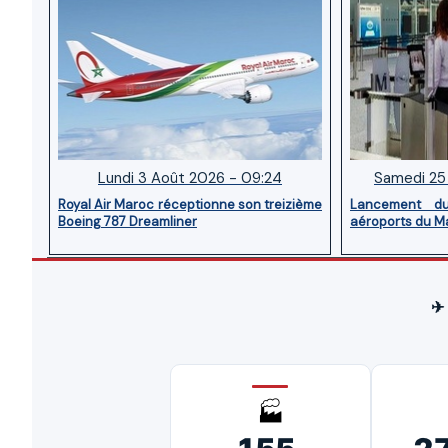
Lundi 3 Août 2026 - 09:24
Samedi 25 
Royal Air Maroc réceptionne son treizième
Lancement d
Boeing 787 Dreamliner
aéroports du M
✈
🏭