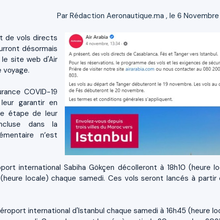
Par
Rédaction Aeronautique.ma
, le 6 Novembre
t de vols directs
ourront désormais
 le site web d'Air
e voyage.
surance COVID-19
eur garantir en
ue étape de leur
ncluse dans la
émentaire n’est
port international Sabiha Gökçen décolleront à 18h10 (heure lo
(heure locale) chaque samedi. Ces vols seront lancés à partir 
'aéroport international d'Istanbul chaque samedi à 16h45 (heure lo