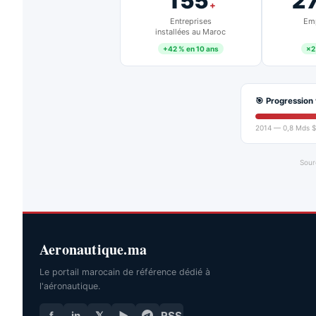
155
2
+
Entreprises
Emp
installées au Maroc
+42 % en 10 ans
×2
🎯 Progression 
2014 — 0,8 Mds $
Sour
Aeronautique.ma
Le portail marocain de référence dédié à
l'aéronautique.
f
in
𝕏
▶
RSS