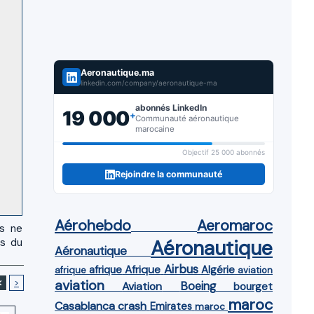
Aeronautique.ma
linkedin.com/company/aeronautique-ma
abonnés LinkedIn
19 000
+
Communauté aéronautique
marocaine
Objectif 25 000 abonnés
Rejoindre la communauté
Aérohebdo
Aeromaroc
us ne
es du
Aéronautique
Aéronautique
Airbus
afrique
Afrique
Algérie
afrique
aviation
<
>
aviation
Aviation
Boeing
bourget
maroc
Casablanca
crash
Emirates
maroc