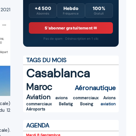
+4 500
Hebdo
100%
 2021
Abonnés
Fréquence
Gratuit
S'abonner gratuitement ✉
Pas de spam · Désinscription en 1 clic
TAGS DU MOIS
Casablanca
Maroc
Aéronautique
Aviation
avions commerciaux
Avions
cale)
commerciaux
Bellatig
Boeing
aviation
Aéroports
du 12
AGENDA
cale).
Mardi 8 Septembre