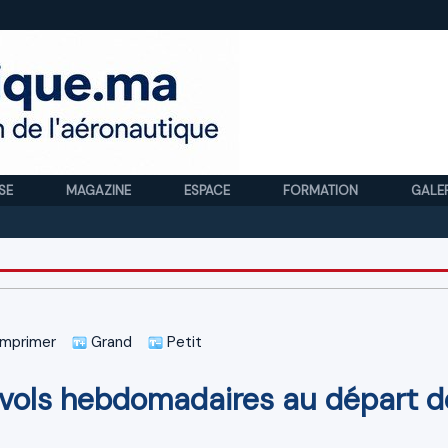
SE
MAGAZINE
ESPACE
FORMATION
GALE
Royal 
mprimer
Grand
Petit
 vols hebdomadaires au départ d