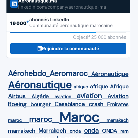
Aeronautique.ma
linkedin.com/company/aeronautique-ma
abonnés LinkedIn
+
19 000
Communauté aéronautique marocaine
Objectif 25 000 abonnés
Rejoindre la communauté
Aérohebdo
Aeromaroc
Aéronautique
Aéronautique
Afrique
afrique
afrique
aviation
Airbus
Aviation
Algérie
aviation
Boeing
Casablanca
crash
bourget
Emirates
Maroc
maroc
maroc
marrakech
onda
Marrakech
ONDA
marrakech
onda
ram