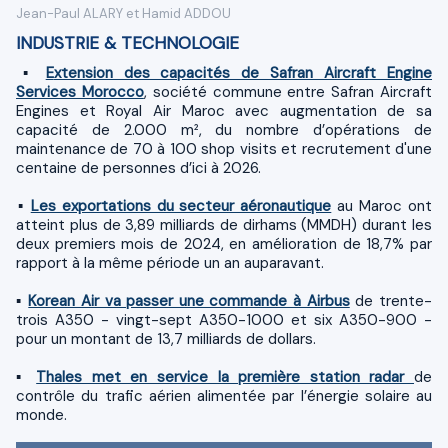
Jean-Paul ALARY et Hamid ADDOU
INDUSTRIE & TECHNOLOGIE
​▪
E
xtension des capacités de Safran Aircraft Engine
Services Morocco
, société commune entre Safran Aircraft
Engines et Royal Air Maroc avec augmentation de sa
capacité de 2.000 m², du nombre d’opérations de
maintenance de 70 à 100 shop visits et recrutement d'une
centaine de personnes d’ici à 2026.
​▪
Les exportations du secteur aéronautique
au Maroc ont
atteint plus de 3,89 milliards de dirhams (MMDH) durant les
deux premiers mois de 2024, en amélioration de 18,7% par
rapport à la même période un an auparavant.
▪
Korean Air va passer une commande à Airbus
de trente-
trois A350 - vingt-sept A350-1000 et six A350-900 -
pour un montant de 13,7 milliards de dollars.
▪
Thales met en service la première station radar
de
contrôle du trafic aérien alimentée par l’énergie solaire au
monde.