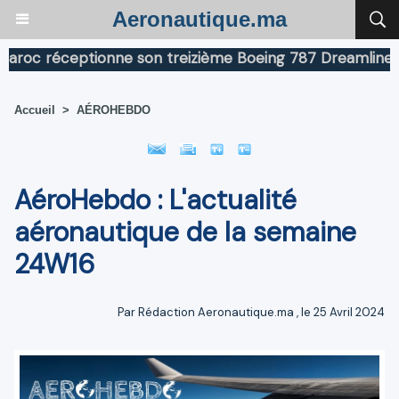
Aeronautique.ma
éceptionne son treizième Boeing 787 Dreamliner
Boein
Accueil
>
AÉROHEBDO
AéroHebdo : L'actualité
aéronautique de la semaine
24W16
Par
Rédaction Aeronautique.ma
, le 25 Avril 2024