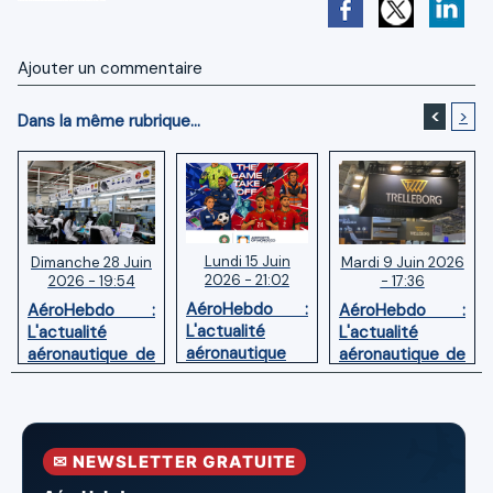
Ajouter un commentaire
<
>
Dans la même rubrique...
Lundi 15 Juin
Mardi 9 Juin 2026
Dimanche 28 Juin
2026 - 21:02
- 17:36
2026 - 19:54
AéroHebdo :
AéroHebdo :
AéroHebdo :
L'actualité
L'actualité
L'actualité
aéronautique
aéronautique de
aéronautique de
de la semaine
la semaine
la semaine
26W24
26W23
26W26
✉ NEWSLETTER GRATUITE