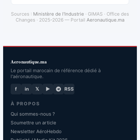
Sources :
Ministère de l'Industrie
· GIMAS · Office des
Changes · 2025-2026 — Portail
Aeronautique.ma
Aeronautique.ma
Le portail marocain de référence dédié à
l'aéronautique.
f
in
𝕏
▶
RSS
À PROPOS
Qui sommes-nous ?
Soumettre un article
Newsletter AéroHebdo