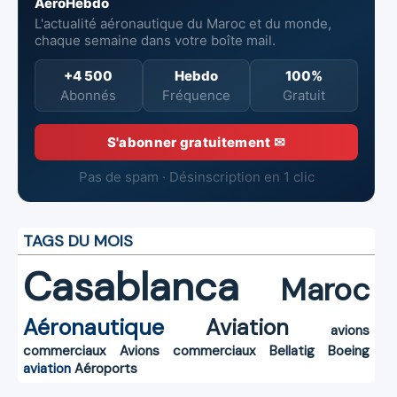
AéroHebdo
L'actualité aéronautique du Maroc et du monde,
chaque semaine dans votre boîte mail.
+4 500
Hebdo
100%
Abonnés
Fréquence
Gratuit
S'abonner gratuitement ✉
Pas de spam · Désinscription en 1 clic
TAGS DU MOIS
Casablanca
Maroc
Aéronautique
Aviation
avions
commerciaux
Avions commerciaux
Bellatig
Boeing
aviation
Aéroports