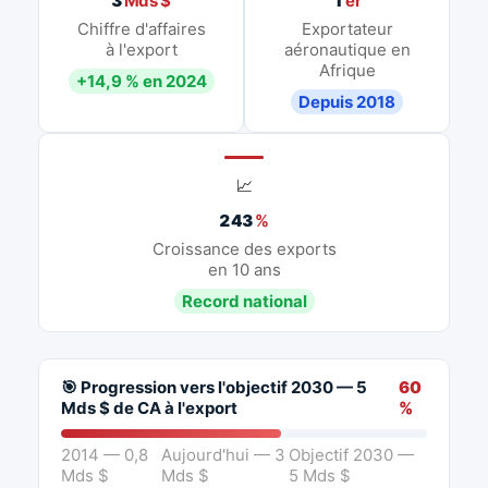
3
Mds $
1
er
Chiffre d'affaires
Exportateur
à l'export
aéronautique en
Afrique
+14,9 % en 2024
Depuis 2018
📈
243
%
Croissance des exports
en 10 ans
Record national
🎯 Progression vers l'objectif 2030 — 5
60
Mds $ de CA à l'export
%
2014 — 0,8
Aujourd'hui — 3
Objectif 2030 —
Mds $
Mds $
5 Mds $